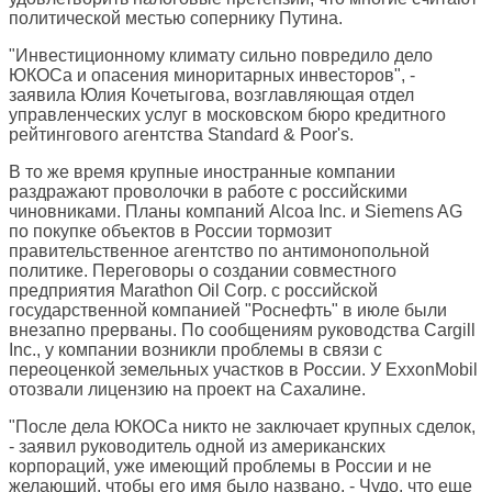
политической местью сопернику Путина.
"Инвестиционному климату сильно повредило дело
ЮКОСа и опасения миноритарных инвесторов", -
заявила Юлия Кочетыгова, возглавляющая отдел
управленческих услуг в московском бюро кредитного
рейтингового агентства Standard & Poor's.
В то же время крупные иностранные компании
раздражают проволочки в работе с российскими
чиновниками. Планы компаний Alcoa Inc. и Siemens AG
по покупке объектов в России тормозит
правительственное агентство по антимонопольной
политике. Переговоры о создании совместного
предприятия Marathon Oil Corp. с российской
государственной компанией "Роснефть" в июле были
внезапно прерваны. По сообщениям руководства Cargill
Inc., у компании возникли проблемы в связи с
переоценкой земельных участков в России. У ExxonMobil
отозвали лицензию на проект на Сахалине.
"После дела ЮКОСа никто не заключает крупных сделок,
- заявил руководитель одной из американских
корпораций, уже имеющий проблемы в России и не
желающий, чтобы его имя было названо. - Чудо, что еще