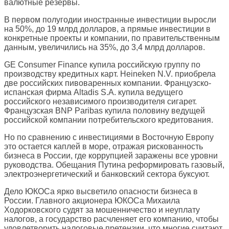
валютные резервы.
В первом полугодии иностранные инвестиции выросли
на 50%, до 19 млрд долларов, а прямые инвестиции в
конкретные проекты и компании, по правительственным
данным, увеличились на 35%, до 3,4 млрд долларов.
GE Consumer Finance купила российскую группу по
производству кредитных карт. Heineken N.V. приобрела
две российских пивоваренных компании. Французско-
испанская фирма Altadis S.A. купила ведущего
российского независимого производителя сигарет.
Французская BNP Paribas купила половину ведущей
российской компании потребительского кредитования.
Но по сравнению с инвестициями в Восточную Европу
это остается каплей в море, отражая рискованность
бизнеса в России, где коррупцией заражены все уровни
руководства. Обещания Путина реформировать газовый,
электроэнергетический и банковский сектора буксуют.
Дело ЮКОСа ярко высветило опасности бизнеса в
России. Главного акционера ЮКОСа Михаила
Ходорковского судят за мошенничество и неуплату
налогов, а государство расчленяет его компанию, чтобы
удовлетворить налоговые претензии, что многие считают