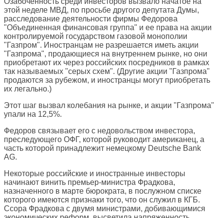
Озабоченность среди инвесторов вызвало начатое на
этой неделе МВД, по просьбе другого депутата Думы,
расследование деятельности фирмы Федорова
"Объединенная финансовая группа" и ее права на акции
контролируемой государством газовой монополии
"Газпром". Иностранцам не разрешается иметь акции
"Газпрома", продающиеся на внутреннем рынке, но они
приобретают их через российских посредников в рамках
так называемых "серых схем". (Другие акции "Газпрома"
продаются за рубежом, и иностранцы могут приобретать
их легально.)
Этот шаг вызвал колебания на рынке, и акции "Газпрома"
упали на 12,5%.
Федоров связывает его с недовольством инвестора,
преследующего ОФГ, которой руководит американец, а
часть которой принадлежит немецкому Deutsche Bank
AG.
Некоторые российские и иностранные инвесторы
начинают винить премьер-министра Фрадкова,
назначенного в марте бюрократа, в послужном списке
которого имеются признаки того, что он служил в КГБ.
Ссора Фрадкова с двумя министрами, добивающимися
экономических реформ, высветила напряженность.