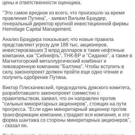
цены и ответственности оценщика.
"Это самое вредное из всего, что произошло за время
правления Путина", - заявил Вильям Браудер,
генеральный директор крупной инвестиционной фирмы
Hermitage Capital Management.
Анализ Браудера показывает, что новые правила
представляют угрозу для 188 тыс. акционеров,
инвестировавших 3 млрд долларов в такие нефтяные
компании, как "Сибнефть", ТНК-BP и "Сиданко", а также в
Магнитогорский металлургический комбинат и
пивоваренную компанию "Балтика". Чтобы вступить в
силу, законопроект должен пройти еще одно чтение и
получить одобрение Путина.
Виктор Плескачевский, председатель думского комитета,
разработавшего законопроект совместно с
правительством, заявил, что он направлен против
"сильных миноритарных акционеров", стоящих на пути
прогресса. "Если один миноритарный акционер против
трансформации компании, страдает вся компания, и это
форма шантажа со стороны миноритарных акционеров",
- сказал он.