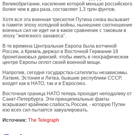
Великобритании, население которой меньше российского
более чем в два раза, составляет 1,3 трлн фунтов.
Хотя вся эта военная трескотня Путина снова вызывает
в памяти эпоху холодной войны, нынешнее соотношение
военных сил не идет ни в какое сравнение с таковым в
эпоху "железного занавеса".
В те времена Центральная Европа была вотчиной
России, а Кремль держал в Восточной Германии 18
бронетанковых дивизий, чтобы иметь в географическом
центре Европы оплот своей военной мощи.
Напротив, сегодня государства-сателлиты независимы.
Латвия, Эстония и Литва, бывшие республики СССР,
входят как в НАТО, так и в Евросоюз.
Восточная граница НАТО теперь проходит неподалеку от
Санкт-Петербурга. Эти принципиальные факты
вскрывают крайнюю слабость России, - которую Путин
изо всех сил пытается завуалировать.
Источник:
The Telegraph