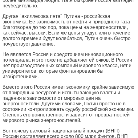
более миллиарда людей. На этом фоне Россия выглядит
неубедительно.
Другая "ахиллесова пята" Путина - российская
экономика. Ее зависимость от нефти и природного газа
благотворна до тех пор, пока цены на энергоносители,
как сейчас, высоки. Если же цены упадут, или в течение
долгого времени будут колебаться, Путин очень быстро
почувствует давление.
Не является Россия и средоточием инновационного
потенциала, и это тоже не добавляет ей очков. В России
нет производственных компаний мирового класса, нет и
университетов, которые фонтанировали бы
изобретениями.
Вместо этого Россия имеет экономику, крайне зависимую
от природных ресурсов и испытывающую взлеты и
падения в зависимости от мировых цен на
энергоносители. Другими словами, Путин просто не в
состоянии контролировать судьбу российской экономики.
Степень его воинственности зависит от превратностей
мирового рынка энергоносителей.
Вот почему валовый национальный продукт (ВНП)
России составляет всего около 800 млрд фунтов. ВНП