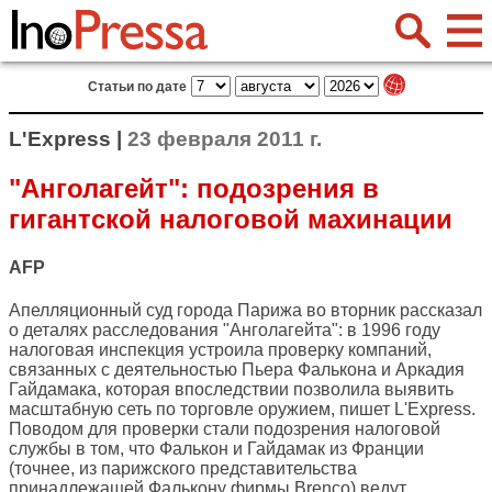
Статьи по дате
L'Express |
23 февраля 2011 г.
"Анголагейт": подозрения в
гигантской налоговой махинации
AFP
Апелляционный суд города Парижа во вторник рассказал
о деталях расследования "Анголагейта": в 1996 году
налоговая инспекция устроила проверку компаний,
связанных с деятельностью Пьера Фалькона и Аркадия
Гайдамака, которая впоследствии позволила выявить
масштабную сеть по торговле оружием, пишет
L'Express
.
Поводом для проверки стали подозрения налоговой
службы в том, что Фалькон и Гайдамак из Франции
(точнее, из парижского представительства
принадлежащей Фалькону фирмы Brenco) ведут