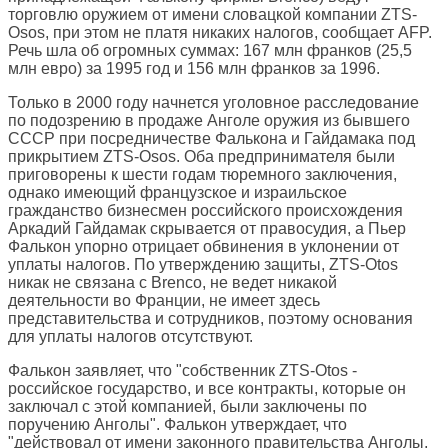
торговлю оружием от имени словацкой компании ZTS-
Osos, при этом не платя никаких налогов, сообщает AFP.
Речь шла об огромных суммах: 167 млн франков (25,5
млн евро) за 1995 год и 156 млн франков за 1996.
Только в 2000 году начнется уголовное расследование
по подозрению в продаже Анголе оружия из бывшего
СССР при посредничестве Фалькона и Гайдамака под
прикрытием ZTS-Osos. Оба предпринимателя были
приговорены к шести годам тюремного заключения,
однако имеющий французское и израильское
гражданство бизнесмен российского происхождения
Аркадий Гайдамак скрывается от правосудия, а Пьер
Фалькон упорно отрицает обвинения в уклонении от
уплаты налогов. По утверждению защиты, ZTS-Otos
никак не связана с Brenco, не ведет никакой
деятельности во Франции, не имеет здесь
представительства и сотрудников, поэтому основания
для уплаты налогов отсутствуют.
Фалькон заявляет, что "собственник ZTS-Otos -
российское государство, и все контракты, которые он
заключал с этой компанией, были заключены по
поручению Анголы". Фалькон утверждает, что
"действовал от имени законного правительства Анголы,