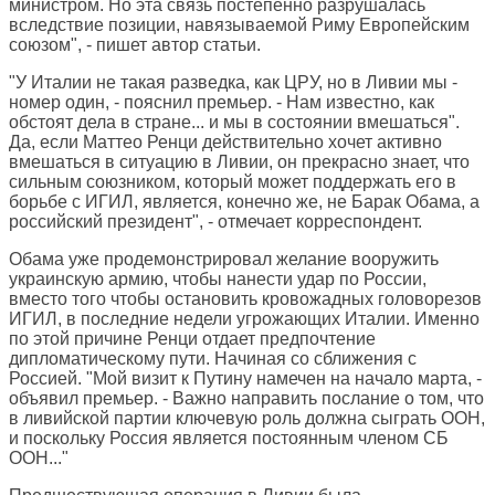
министром. Но эта связь постепенно разрушалась
вследствие позиции, навязываемой Риму Европейским
союзом", - пишет автор статьи.
"У Италии не такая разведка, как ЦРУ, но в Ливии мы -
номер один, - пояснил премьер. - Нам известно, как
обстоят дела в стране... и мы в состоянии вмешаться".
Да, если Маттео Ренци действительно хочет активно
вмешаться в ситуацию в Ливии, он прекрасно знает, что
сильным союзником, который может поддержать его в
борьбе с ИГИЛ, является, конечно же, не Барак Обама, а
российский президент", - отмечает корреспондент.
Обама уже продемонстрировал желание вооружить
украинскую армию, чтобы нанести удар по России,
вместо того чтобы остановить кровожадных головорезов
ИГИЛ, в последние недели угрожающих Италии. Именно
по этой причине Ренци отдает предпочтение
дипломатическому пути. Начиная со сближения с
Россией. "Мой визит к Путину намечен на начало марта, -
объявил премьер. - Важно направить послание о том, что
в ливийской партии ключевую роль должна сыграть ООН,
и поскольку Россия является постоянным членом СБ
ООН..."