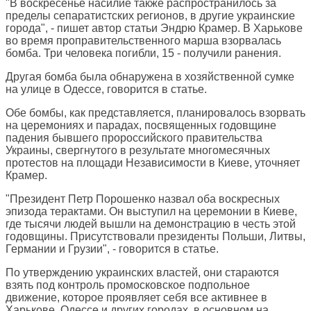
"В воскресенье насилие также распространилось за
пределы сепаратистских регионов, в другие украинские
города", - пишет автор статьи Эндрю Крамер. В Харькове
во время проправительственного марша взорвалась
бомба. Три человека погибли, 15 - получили ранения.
Другая бомба была обнаружена в хозяйственной сумке
на улице в Одессе, говорится в статье.
Обе бомбы, как представляется, планировалось взорвать
на церемониях и парадах, посвященных годовщине
падения бывшего пророссийского правительства
Украины, свергнутого в результате многомесячных
протестов на площади Независимости в Киеве, уточняет
Крамер.
"Президент Петр Порошенко назвал оба воскресных
эпизода терактами. Он выступил на церемонии в Киеве,
где тысячи людей вышли на демонстрацию в честь этой
годовщины. Присутствовали президенты Польши, Литвы,
Германии и Грузии", - говорится в статье.
По утверждению украинских властей, они стараются
взять под контроль промосковское подпольное
движение, которое проявляет себя все активнее в
Харькове, Одессе и других городах, в основном на