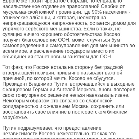
Европе же грозит чреватое спорами, потенциально
насильственное отделение православной Сербии от
мусульманской южной провинции, где 90% населения -
этнические албанцы, и которая, несмотря на
непрекращающуюся напряженность, остается домом для
упрямого сербского меньшинства. Если в таких, не
сулящих ничего хорошего обстоятельствах Косово
получит благословение ООН, может случиться бум
самоопределения и самоуправления для меньшинств во
всем мире, а расчленение государств вместо их
объединения станет новым занятием для ООН.
Тот факт, что Россия встала на сторону белградской
отвергающей позиции, привычно называют важной
причиной, по которой мечты Косово не сбудутся.
Президент Владимир Путин, встречавшийся в выходные
с канцлером Германии Ангелой Меркель, вновь повторил
свою точку зрения: решение нельзя навязывать извне.
Некоторым образом это связано со славянской
солидарностью и с желанием Москвы сохранить или
восстановить свое влияние в постсоветском ближнем
зарубежье.
Путин подразумевает, что предоставление
независимости Косово нежелательно, так как это