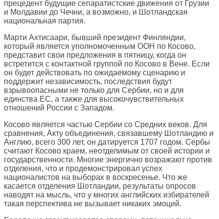
прецедент будущие сепаратистские движения от Грузии
и Молдавии до Чечни, а возможно, и Шотландская
национальная партия.
Марти Ахтисаари, бывший президент Финляндии,
который является уполномоченным ООН по Косово,
представит свои предложения в пятницу, когда он
встретится с контактной группой по Косово в Вене. Если
он будет действовать по ожидаемому сценарию и
поддержит независимость, последствия будут
взрывоопасными не только для Сербии, но и для
единства ЕС, а также для высокочувствительных
отношений России с Западом.
Косово является частью Сербии со Средних веков. Для
сравнения, Акту объединения, связавшему Шотландию и
Англию, всего 300 лет, он датируется 1707 годом. Сербы
считают Косово краем, неотделимым от своей истории и
государственности. Многие энергично возражают против
отделения, что и продемонстрировал успех
националистов на выборах в воскресенье. Что же
касается отделения Шотландии, результаты опросов
наводят на мысль, что у многих английских избирателей
такая перспектива не вызывает никаких эмоций.