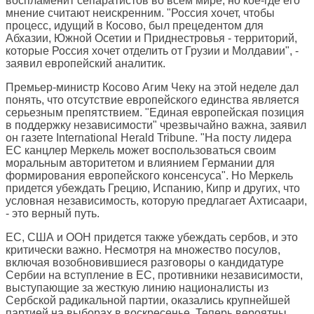
воспламенит сепаратистов во всем мире, но кое-где его
мнение считают неискренним. "Россия хочет, чтобы
процесс, идущий в Косово, был прецедентом для
Абхазии, Южной Осетии и Приднестровья - территорий,
которые Россия хочет отделить от Грузии и Молдавии", -
заявил европейский аналитик.
Премьер-министр Косово Агим Чеку на этой неделе дал
понять, что отсутствие европейского единства является
серьезным препятствием. "Единая европейская позиция
в поддержку независимости" чрезвычайно важна, заявил
он газете International Herald Tribune. "На посту лидера
ЕС канцлер Меркель может воспользоваться своим
моральным авторитетом и влиянием Германии для
формирования европейского консенсуса". Но Меркель
придется убеждать Грецию, Испанию, Кипр и других, что
условная независимость, которую предлагает Ахтисаари,
- это верный путь.
ЕС, США и ООН придется также убеждать сербов, и это
критически важно. Несмотря на множество посулов,
включая возобновившиеся разговоры о кандидатуре
Сербии на вступление в ЕС, противники независимости,
выступающие за жесткую линию националисты из
Сербской радикальной партии, оказались крупнейшей
партией на выборах в воскресенье. Теперь вероятны