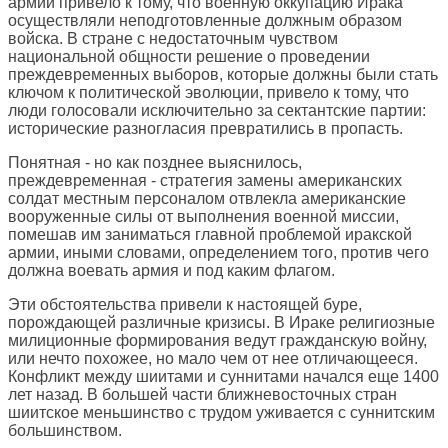
армии привело к тому, что военную оккупацию Ирака
осуществляли неподготовленные должным образом
войска. В стране с недостаточным чувством
национальной общности решение о проведении
преждевременных выборов, которые должны были стать
ключом к политической эволюции, привело к тому, что
люди голосовали исключительно за сектантские партии:
исторические разногласия превратились в пропасть.
Понятная - но как позднее выяснилось,
преждевременная - стратегия замены американских
солдат местным персоналом отвлекла американские
вооруженные силы от выполнения военной миссии,
помешав им заниматься главной проблемой иракской
армии, иными словами, определением того, против чего
должна воевать армия и под каким флагом.
Эти обстоятельства привели к настоящей буре,
порождающей различные кризисы. В Ираке религиозные
милиционные формирования ведут гражданскую войну,
или нечто похожее, но мало чем от нее отличающееся.
Конфликт между шиитами и суннитами начался еще 1400
лет назад. В большей части ближневосточных стран
шиитское меньшинство с трудом уживается с суннитским
большинством.