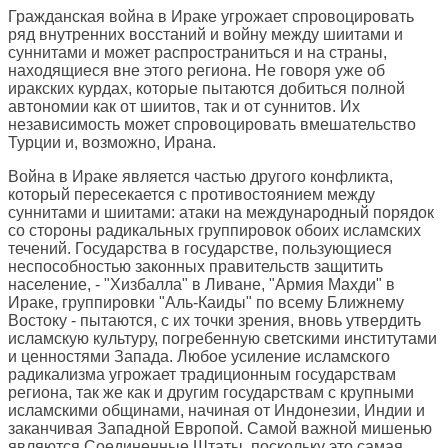
Гражданская война в Ираке угрожает спровоцировать
ряд внутренних восстаний и войну между шиитами и
суннитами и может распространиться и на страны,
находящиеся вне этого региона. Не говоря уже об
иракских курдах, которые пытаются добиться полной
автономии как от шиитов, так и от суннитов. Их
независимость может спровоцировать вмешательство
Турции и, возможно, Ирана.
Война в Ираке является частью другого конфликта,
который пересекается с противостоянием между
суннитами и шиитами: атаки на международный порядок
со стороны радикальных группировок обоих исламских
течений. Государства в государстве, пользующиеся
неспособностью законных правительств защитить
население, - "Хизбалла" в Ливане, "Армия Махди" в
Ираке, группировки "Аль-Каиды" по всему Ближнему
Востоку - пытаются, с их точки зрения, вновь утвердить
исламскую культуру, погребенную светскими институтами
и ценностями Запада. Любое усиление исламского
радикализма угрожает традиционным государствам
региона, так же как и другим государствам с крупными
исламскими общинами, начиная от Индонезии, Индии и
заканчивая Западной Европой. Самой важной мишенью
являются Соединенные Штаты, поскольку это самая