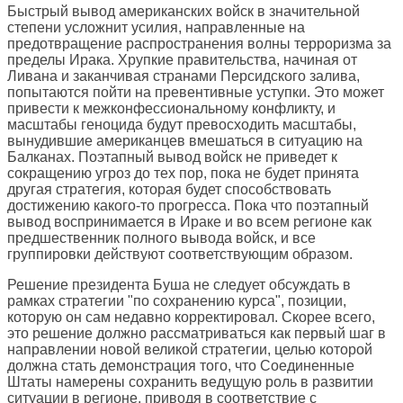
Быстрый вывод американских войск в значительной
степени усложнит усилия, направленные на
предотвращение распространения волны терроризма за
пределы Ирака. Хрупкие правительства, начиная от
Ливана и заканчивая странами Персидского залива,
попытаются пойти на превентивные уступки. Это может
привести к межконфессиональному конфликту, и
масштабы геноцида будут превосходить масштабы,
вынудившие американцев вмешаться в ситуацию на
Балканах. Поэтапный вывод войск не приведет к
сокращению угроз до тех пор, пока не будет принята
другая стратегия, которая будет способствовать
достижению какого-то прогресса. Пока что поэтапный
вывод воспринимается в Ираке и во всем регионе как
предшественник полного вывода войск, и все
группировки действуют соответствующим образом.
Решение президента Буша не следует обсуждать в
рамках стратегии "по сохранению курса", позиции,
которую он сам недавно корректировал. Скорее всего,
это решение должно рассматриваться как первый шаг в
направлении новой великой стратегии, целью которой
должна стать демонстрация того, что Соединенные
Штаты намерены сохранить ведущую роль в развитии
ситуации в регионе, приводя в соответствие с