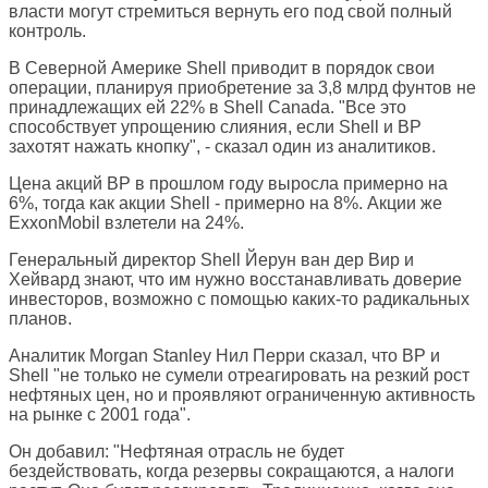
власти могут стремиться вернуть его под свой полный
контроль.
В Северной Америке Shell приводит в порядок свои
операции, планируя приобретение за 3,8 млрд фунтов не
принадлежащих ей 22% в Shell Canada. "Все это
способствует упрощению слияния, если Shell и BP
захотят нажать кнопку", - сказал один из аналитиков.
Цена акций BP в прошлом году выросла примерно на
6%, тогда как акции Shell - примерно на 8%. Акции же
ExxonMobil взлетели на 24%.
Генеральный директор Shell Йерун ван дер Вир и
Хейвард знают, что им нужно восстанавливать доверие
инвесторов, возможно с помощью каких-то радикальных
планов.
Аналитик Morgan Stanley Нил Перри сказал, что BP и
Shell "не только не сумели отреагировать на резкий рост
нефтяных цен, но и проявляют ограниченную активность
на рынке с 2001 года".
Он добавил: "Нефтяная отрасль не будет
бездействовать, когда резервы сокращаются, а налоги