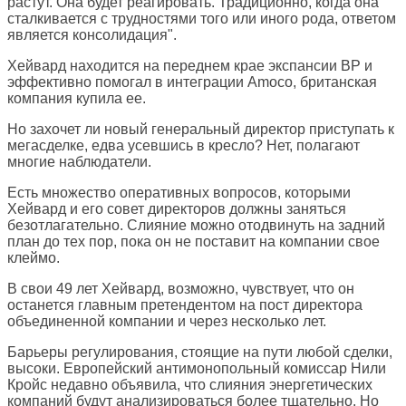
растут. Она будет реагировать. Традиционно, когда она
сталкивается с трудностями того или иного рода, ответом
является консолидация".
Хейвард находится на переднем крае экспансии BP и
эффективно помогал в интеграции Amoco, британская
компания купила ее.
Но захочет ли новый генеральный директор приступать к
мегасделке, едва усевшись в кресло? Нет, полагают
многие наблюдатели.
Есть множество оперативных вопросов, которыми
Хейвард и его совет директоров должны заняться
безотлагательно. Слияние можно отодвинуть на задний
план до тех пор, пока он не поставит на компании свое
клеймо.
В свои 49 лет Хейвард, возможно, чувствует, что он
останется главным претендентом на пост директора
объединенной компании и через несколько лет.
Барьеры регулирования, стоящие на пути любой сделки,
высоки. Европейский антимонопольный комиссар Нили
Кройс недавно объявила, что слияния энергетических
компаний будут анализироваться более тщательно. Но