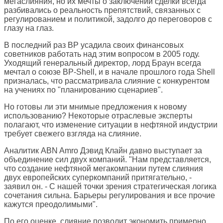
мегаслияния, но их мечты о заключении сделки всегда
разбивались о реальность препятствий, связанных с
регулированием и политикой, задолго до переговоров с
глазу на глаз.
В последний раз BP усадила своих финансовых
советников работать над этим вопросом в 2005 году.
Уходящий генеральный директор, лорд Браун всегда
мечтал о союзе BP-Shell, и в начале прошлого года Shell
призналась, что рассматривала слияние с конкурентом
на учениях по "планированию сценариев".
Но готовы ли эти мнимые предложения к новому
использованию? Некоторые отраслевые эксперты
полагают, что изменение ситуации в нефтяной индустрии
требует свежего взгляда на слияние.
Аналитик ABN Amro Дэвид Клайн давно выступает за
объединение сил двух компаний. "Нам представляется,
что создание нефтяной мегакомпании путем слияния
двух европейских суперкомпаний притягательно, -
заявил он. - С нашей точки зрения стратегическая логика
сочетания сильна. Барьеры регулирования и все прочие
кажутся преодолимыми".
По его оценке, слияние позволит экономить примерно