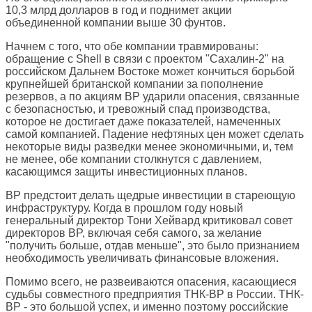
10,3 млрд долларов в год и поднимет акции
объединенной компании выше 30 фунтов.
Начнем с того, что обе компании травмированы:
обращение с Shell в связи с проектом "Сахалин-2" на
российском Дальнем Востоке может кончиться борьбой
крупнейшей британской компании за пополнение
резервов, а по акциям BP ударили опасения, связанные
с безопасностью, и тревожный спад производства,
которое не достигает даже показателей, намеченных
самой компанией. Падение нефтяных цен может сделать
некоторые виды разведки менее экономичными, и, тем
не менее, обе компании столкнутся с давлением,
касающимся защиты инвестиционных планов.
BP предстоит делать щедрые инвестиции в стареющую
инфраструктуру. Когда в прошлом году новый
генеральный директор Тони Хейвард критиковал совет
директоров BP, включая себя самого, за желание
"получить больше, отдав меньше", это было признанием
необходимость увеличивать финансовые вложения.
Помимо всего, не развеиваются опасения, касающиеся
судьбы совместного предприятия ТНК-BP в России. ТНК-
BP - это большой успех, и именно поэтому российские