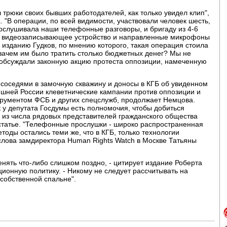
л трюки своих бывших работодателей, как только увидел клип",
 "В операции, по всей видимости, участвовали человек шесть,
прослушивала наши телефонные разговоры, и бригаду из 4-6
их видеозаписывающее устройство и направленные микрофоны
л изданию Гудков, по мнению которого, такая операция стоила
, зачем им было тратить столько бюджетных денег? Мы не
о обсуждали законную акцию протеста оппозиции, намеченную
 соседями в замочную скважину и доносы в КГБ об увиденном
няшней России клеветнические кампании против оппозиции и
трументом ФСБ и других спецслужб, продолжает Немцова.
ак у депутата Госдумы есть полномочия, чтобы добиться
 из числа рядовых представителей гражданского общества
 статье. "Телефонные прослушки - широко распространенная
тоды остались теми же, что в КГБ, только технологии
слова замдиректора Human Rights Watch в Москве Татьяны
менять что-либо слишком поздно, - цитирует издание Роберта
онную политику. - Никому не следует рассчитывать на
 собственной спальне".