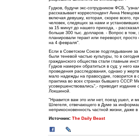
Гудков, будучи экс-сотрудником ФСБ, "узна
рассказывает корреспондент Анна Немцова.
включая девушку, которая, скорее всего, 
человек, следящих за нами и установивш
за 15 минут до нашего прихода, - рассказа
больше 300 тыс. долларов. - Вопрос в том
планировали теракт или переворот, прост
на 4 февраля".
Если в Советском Союзе подглядывание за
были теневой частью культуры, то в сегод
гражданского общества стали главным инс
Гудков намерен обратиться в суд: у него к
проведения расследования, однако у жертв
мало надежды на правосудие, говорится в
практика во всех странах бывшего СССР. Ме
усовершенствовались",- приводит издание 
Локшиной.
"Нравится вам это или нет, поезд ушел, и 
Шлегеля, отвечающего в Думе за информаци
неприкосновенность частной жизни, даже в
Источник:
The Daily Beast