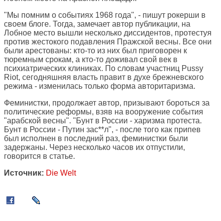
"Мы помним о событиях 1968 года", - пишут рокерши в
своем блоге. Тогда, замечает автор публикации, на
Лобное место вышли несколько диссидентов, протестуя
против жестокого подавления Пражской весны. Все они
были арестованы: кто-то из них был приговорен к
тюремным срокам, а кто-то доживал свой век в
психиатрических клиниках. По словам участниц Pussy
Riot, сегодняшняя власть правит в духе брежневского
режима - изменилась только форма авторитаризма.
Феминистки, продолжает автор, призывают бороться за
политические реформы, взяв на вооружение события
"арабской весны". "Бунт в России - харизма протеста.
Бунт в России - Путин зас**л", - после того как припев
был исполнен в последний раз, феминистки были
задержаны. Через несколько часов их отпустили,
говорится в статье.
Источник:
Die Welt