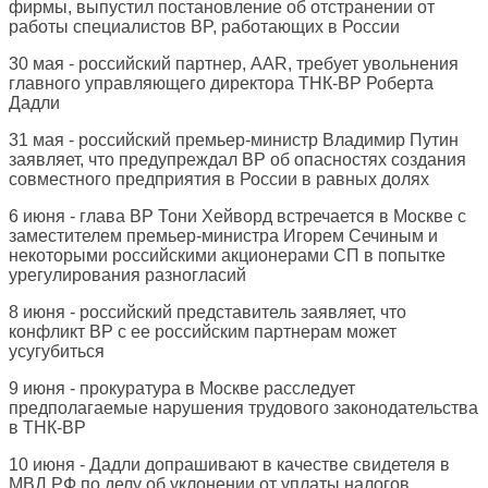
фирмы, выпустил постановление об отстранении от
работы специалистов BP, работающих в России
30 мая - российский партнер, AAR, требует увольнения
главного управляющего директора ТНК-BP Роберта
Дадли
31 мая - российский премьер-министр Владимир Путин
заявляет, что предупреждал BP об опасностях создания
совместного предприятия в России в равных долях
6 июня - глава BP Тони Хейворд встречается в Москве с
заместителем премьер-министра Игорем Сечиным и
некоторыми российскими акционерами СП в попытке
урегулирования разногласий
8 июня - российский представитель заявляет, что
конфликт BP с ее российским партнерам может
усугубиться
9 июня - прокуратура в Москве расследует
предполагаемые нарушения трудового законодательства
в ТНК-BP
10 июня - Дадли допрашивают в качестве свидетеля в
МВД РФ по делу об уклонении от уплаты налогов