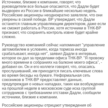
Источники, близкие к компании, говорят, что
руководители все больше опасаются, что Дадли будет
выдворен из России в ближайшие несколько недель.
Российские акционеры неоднократно заявляли, что они
уверены в своей победе. BP утверждает, что Дадли
останется главным управляющим директором, даже если
не сможет работать в России, хотя источники в ТНК-BP
признают, что сохранять контроль извне будет крайне
сложно.
Руководство компанией сейчас напоминает "управление
автомобилем в условиях, когда тормоза иногда
срабатывают, иногда нет", заявил Дадли в интервью,
которое он дал за пределами офиса ТНК-BP. "Я провожу
много времени в собраниях на балконе моего офиса", -
добавил он. Он и его коллеги говорят, что, опасаясь
прослушиваний, им приходится писать ключевые слова
во время беседы на бумаге. Неформальная сеть
союзников в ТНК-BP предоставляет данные,
предупреждая о новых нападках, таких как возбуждение
на прошлой неделе в московском суде иска группой
сотрудников с требованием отставки Дадли, сообщили
источники, близкие к компании.
Российские акционеры отрицают утверждения об