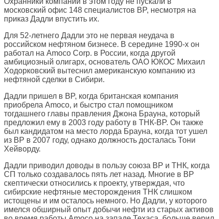
Охранники компании в этом году не пускали в
московский офис 148 специалистов BP, несмотря на
приказ Дадли впустить их.
Для 52-летнего Дадли это не первая неудача в
российском нефтяном бизнесе. В середине 1990-х он
работал на Amoco Corp. в России, когда другой
амбициозный олигарх, основатель ОАО ЮКОС Михаил
Ходорковский вытеснил американскую компанию из
нефтяной сделки в Сибири.
Дадли пришел в BP, когда британская компания
приобрела Amoco, и быстро стал помощником
тогдашнего главы правления Джона Брауна, который
предложил ему в 2003 году работу в ТНК-BP. Он также
был кандидатом на место лорда Брауна, когда тот ушел
из BP в 2007 году, однако должность досталась Тони
Хейворду.
Дадли приводил доводы в пользу союза BP и ТНК, когда
СП только создавалось пять лет назад. Многие в BP
скептически относились к проекту, утверждая, что
сибирские нефтяные месторождения ТНК слишком
истощены и им осталось немного. Но Дадли, у которого
имелся обширный опыт добычи нефти из старых активов
во время работы Amoco на западе Техаса, больше верил