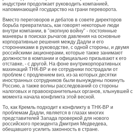
индустрии продолжает руководить компанией,
напоминающей государство на грани переворота.
Вместо переговоров и дебатов в совете директоров
борьба превратилась, как говорят некоторые люди
внутри компании, в "окопную войну" - постоянные
маневры в поисках рычагов давления на основные
корпоративные решения между Дадли и его
сторонниками в руководстве, с одной стороны, и двумя
российскими акционерами, которые также занимают
должности в компании и официально призывают к его
отставке, - с другой. На фоне внутрикорпоративных
махинаций ТНК-BP и ее сотрудники пострадали от
проблем с продлением виз, из-за которых десятки
иностранных сотрудников были вынуждены покинуть
Россию, а также волны расследований со стороны
налоговых и правоохранительных органов, хлынувшей с
момента начала конфликта этой весной.
То, как Кремль подходит к конфликту в ТНК-BP и
проблемам Дадли, является в глазах многих
представителей Запада проверкой для нового
российского президента Дмитрия Медведева,
обещавшего усилить законность в стране.