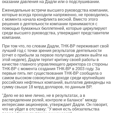
оказании давления на Дадли или о подслушивании.
Еженедельные встречи высшего руководства компании,
которые всегда проходили напряженно, не проводились
с момента начала конфликта весной. Вместо этого
решения о деятельности компании принимаются с
помощью бумажных бюллетеней, которые циркулируют
среди высшего руководства, утверждают представители
компании.
При том что, по словам Дадли, ТНК-BP переживает свой
лучший год с точки зрения результатов деятельности
(отчет о прибыли за первое полугодие должен выйти на
этой неделе), Дадли терпит критику своей работы в
качестве главного управляющего директора со стороны
ТНК-BP с момента создания ТНК-BP в 2003 году. За
первые пять лет существования ТНК-BP сообщила о
самом высоком совокупном доходе среди крупнейших
российских нефтяных компаний, выплатив дивиденды на
сумму свыше 18 млрд долларов, по данным BP.
"Дело не во мне лично, не в результатах, а в
распределении ролей, контроле и балансе" между
интересами акционеров, утверждает Дадли. Он говорит,
что не уйдет в отставку: "У меня есть обязательства