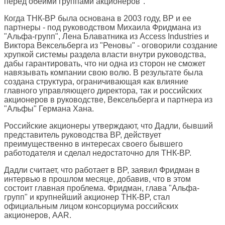
перед обеими группами акционеров".
Когда ТНК-BP была основана в 2003 году, BP и ее
партнеры - под руководством Михаила Фридмана из
"Альфа-групп", Лена Блаватника из Access Industries и
Виктора Вексельберга из "Реновы" - оговорили создание
хрупкой системы раздела власти внутри руководства,
дабы гарантировать, что ни одна из сторон не сможет
навязывать компании свою волю. В результате была
создана структура, ограничивающая как влияние
главного управляющего директора, так и российских
акционеров в руководстве, Вексельберга и партнера из
"Альфы" Германа Хана.
Российские акционеры утверждают, что Дадли, бывший
представитель руководства BP, действует
преимущественно в интересах своего бывшего
работодателя и сделал недостаточно для ТНК-BP.
Дадли считает, что работает в BP, заявил Фридман в
интервью в прошлом месяце, добавив, что в этом
состоит главная проблема. Фридман, глава "Альфа-
групп" и крупнейший акционер ТНК-BP, стал
официальным лицом консорциума российских
акционеров, AAR.