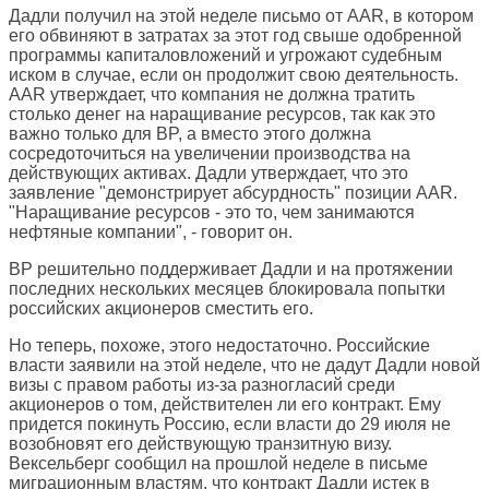
Дадли получил на этой неделе письмо от AAR, в котором
его обвиняют в затратах за этот год свыше одобренной
программы капиталовложений и угрожают судебным
иском в случае, если он продолжит свою деятельность.
AAR утверждает, что компания не должна тратить
столько денег на наращивание ресурсов, так как это
важно только для BP, а вместо этого должна
сосредоточиться на увеличении производства на
действующих активах. Дадли утверждает, что это
заявление "демонстрирует абсурдность" позиции AAR.
"Наращивание ресурсов - это то, чем занимаются
нефтяные компании", - говорит он.
BP решительно поддерживает Дадли и на протяжении
последних нескольких месяцев блокировала попытки
российских акционеров сместить его.
Но теперь, похоже, этого недостаточно. Российские
власти заявили на этой неделе, что не дадут Дадли новой
визы с правом работы из-за разногласий среди
акционеров о том, действителен ли его контракт. Ему
придется покинуть Россию, если власти до 29 июля не
возобновят его действующую транзитную визу.
Вексельберг сообщил на прошлой неделе в письме
миграционным властям, что контракт Дадли истек в