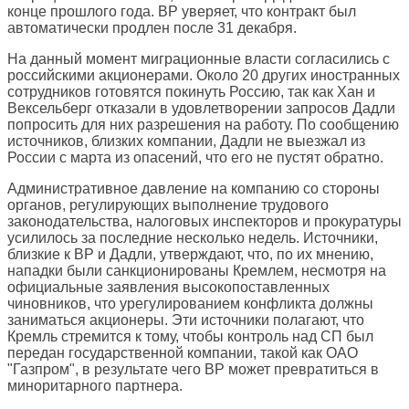
конце прошлого года. BP уверяет, что контракт был
автоматически продлен после 31 декабря.
На данный момент миграционные власти согласились с
российскими акционерами. Около 20 других иностранных
сотрудников готовятся покинуть Россию, так как Хан и
Вексельберг отказали в удовлетворении запросов Дадли
попросить для них разрешения на работу. По сообщению
источников, близких компании, Дадли не выезжал из
России с марта из опасений, что его не пустят обратно.
Административное давление на компанию со стороны
органов, регулирующих выполнение трудового
законодательства, налоговых инспекторов и прокуратуры
усилилось за последние несколько недель. Источники,
близкие к BP и Дадли, утверждают, что, по их мнению,
нападки были санкционированы Кремлем, несмотря на
официальные заявления высокопоставленных
чиновников, что урегулированием конфликта должны
заниматься акционеры. Эти источники полагают, что
Кремль стремится к тому, чтобы контроль над СП был
передан государственной компании, такой как ОАО
"Газпром", в результате чего BP может превратиться в
миноритарного партнера.