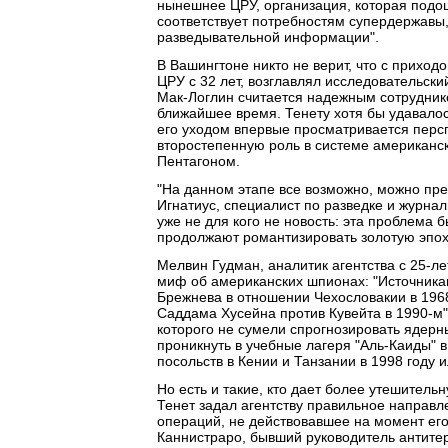
нынешнее ЦРУ, организация, которая подош
соответствует потребностям супердержавы
разведывательной информации".
В Вашингтоне никто не верит, что с приход
ЦРУ с 32 лет, возглавлял исследовательск
Мак-Логлин считается надежным сотруднико
ближайшее время. Тенету хотя бы удавалось
его уходом впервые просматривается персп
второстепенную роль в системе американск
Пентагоном.
"На данном этапе все возможно, можно пре
Игнатиус, специалист по разведке и журнали
уже не для кого не новость: эта проблема 
продолжают романтизировать золотую эпоху
Мелвин Гудман, аналитик агентства с 25-л
миф об американских шпионах: "Источника
Брежнева в отношении Чехословакии в 1968
Саддама Хусейна против Кувейта в 1990-м"
которого не сумели спрогнозировать ядерн
проникнуть в учебные лагеря "Аль-Каиды" в
посольств в Кении и Танзании в 1998 году и
Но есть и такие, кто дает более утешитель
Тенет задал агентству правильное направл
операций, не действовавшее на момент его 
Каннистраро, бывший руководитель антитер