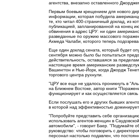
агентства, внезапно оставленного Джордж
Первым боевым крещением для нового дире
информации, которая побудила американцев
те, кто читал 400-страничный доклад, из 
публикацией, запланированной на конец и
обвинения в адрес ЦРУ: ни один американс
разведанные по оружию массового поражен
Ахмеда Чалаби, которого теперь подозрева
Еще один доклад сената, который будет опу
сентября можно было бы попытаться предо
действительность, оставшаяся за пределам
настоящее время американские разведслужб
Вашингтон и Нью-Йорк, когда Джордж Тенет
торгового центра рухнули.
"ЦРУ все еще не удалось проникнуть в "Аль
на Ближнем Востоке, автор книги "Поражени
функционирует и как осуществляется связь
Если послушать его и других бывших агент
в которой над эффективностью доминирует 
"Попробуйте представить себе организацию
использовать агентов-женщин в Саудовско
автомобили", - говорит Баер. "Подумайте 
руководство: чтобы поговорить с директор
персонал настолько подавлен, что постоян