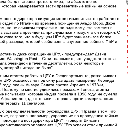
ла бы для страны третьего мира, но абсолютно не
, которая намеревается вести превентивные войны на основе
ом нового директора ситуация может измениться: он работает в
ий отдел по Италии во времена похищения Альдо Моро. Джон
м, но не слишком творческим, по-видимому, его заменят в
 заставить президента прислушаться к тому, что он говорил. С
ектива того, что в будущем ЦРУ будет занимать все более
ой разведки, которой свойственны внутренние войны с ФБР и
дставить даже сокращение ЦРУ, - предупреждает Дэвид
ст Washington Post. - Стоит напомнить, что упадок агентства
была очевидной в течение десятилетий, хотя некоторые
, которой никогда не было".
етним стажем работы в ЦРУ и Госдепартаменте, развенчивает
м ЦРУ оказалось не под силу разгадать намерения Леонида
 году, планы Анвара Садата против Израиля в 1973-м,
. Поэтому не многие удивились промахам Тенета, агенты
ые испытания, которые Индия провела в 1998 году, не сумели
 Афганистане, где готовились теракты против американских
ли теракты 11 сентября.
ную оценку деятельности руководства ЦРУ: "Правда в том, что
ение, возродив, например, управление по проведению тайных
прихода на пост директора ЦРУ", - говорит Винсент
рористического управления ЦРУ. "Его успехи стали причиной