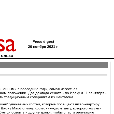
Press digest
26 ноября 2021 г.
только
шенными в последние годы, самая известная
ном положении. Два доклада сената - по Ираку и 11 сентября -
сть традиционным соперникам из Пентагона.
 ушей" уважаемых гостей, которые посещают штаб-квартиру
 Джону Мак-Логлину, фокуснику-дилетанту, которого коллеги
ется освоить и другие трюки, чтобы спасти репутацию