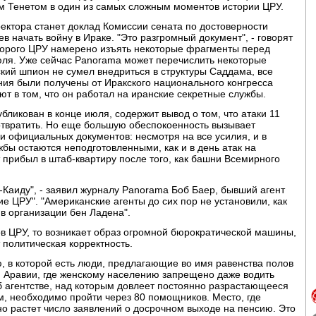
ем Тенетом в один из самых сложным моментов истории ЦРУ.
ктора станет доклад Комиссии сената по достоверности
 начать войну в Ираке. "Это разгромный документ", - говорят
которого ЦРУ намерено изъять некоторые фрагменты перед
юля. Уже сейчас Panorama может перечислить некоторые
кий шпион не сумел внедриться в структуры Саддама, все
ия были получены от Иракского национального конгресса
ют в том, что он работал на иранские секретные службы.
бликован в конце июля, содержит вывод о том, что атаки 11
твратить. Но еще большую обеспокоенность вызывает
и официальных документов: несмотря на все усилия, и в
ы остаются неподготовленными, как и в день атак на
 прибыл в штаб-квартиру после того, как башни Всемирного
-Каиду", - заявил журналу Panorama Боб Баер, бывший агент
е ЦРУ". "Американские агенты до сих пор не установили, как
 в организации бен Ладена".
ов ЦРУ, то возникает образ огромной бюрократической машины,
политическая корректность.
, в которой есть люди, предлагающие во имя равенства полов
й Аравии, где женскому населению запрещено даже водить
об агентстве, над которым довлеет постоянно разрастающееся
ом, необходимо пройти через 80 помощников. Место, где
но растет число заявлений о досрочном выходе на пенсию. Это