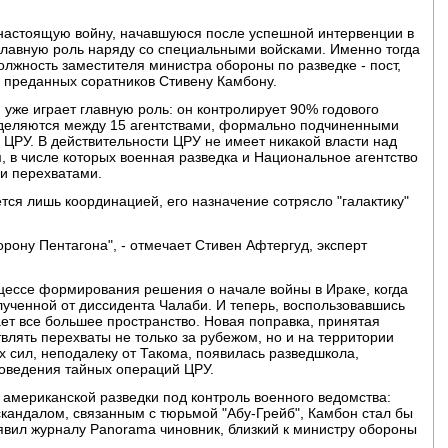
 настоящую войну, начавшуюся после успешной интервенции в
главную роль наряду со специальными войсками. Именно тогда
лжность заместителя министра обороны по разведке - пост,
х преданных соратников Стивену Камбону.
 уже играет главную роль: он контролирует 90% годового
еделяются между 15 агентствами, формально подчиненными
 ЦРУ. В действительности ЦРУ не имеет никакой власти над
 в числе которых военная разведка и Национальное агентство
и перехватами.
тся лишь координацией, его назначение сотрясло "галактику"
рону Пентагона", - отмечает Стивен Афтергуд, эксперт
цессе формирования решения о начале войны в Ираке, когда
ученной от диссидента Чалаби. И теперь, воспользовавшись
ает все большее пространство. Новая поправка, принятая
лять перехваты не только за рубежом, но и на территории
 сил, неподалеку от Такома, появилась разведшкола,
роведения тайных операций ЦРУ.
американской разведки под контроль военного ведомства:
кандалом, связанным с тюрьмой "Абу-Грейб", Камбон стал бы
аявил журналу Panorama чиновник, близкий к министру обороны