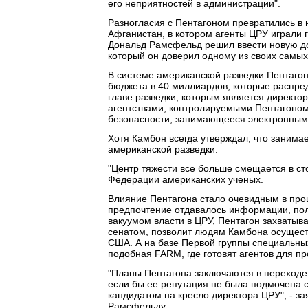
его неприятностей в администрации".
Разногласия с Пентагоном превратились в
Афганистан, в котором агенты ЦРУ играли 
Дональд Рамсфельд решил ввести новую до
который он доверил одному из своих самы
В системе американской разведки Пентагон
бюджета в 40 миллиардов, которые распр
главе разведки, которым является директор
агентствами, контролируемыми Пентагоном,
безопасности, занимающееся электронным
Хотя Камбон всегда утверждал, что занимае
американской разведки.
"Центр тяжести все больше смещается в сто
Федерации американских ученых.
Влияние Пентагона стало очевидным в про
предпочтение отдавалось информации, пол
вакуумом власти в ЦРУ, Пентагон захватыв
сенатом, позволит людям Камбона осуществ
США. А на базе Первой группы специальных
подобная FARM, где готовят агентов для п
"Планы Пентагона заключаются в переходе 
если бы ее репутация не была подмочена с
кандидатом на кресло директора ЦРУ", - з
Рамсфельду.