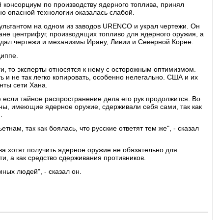
 консорциум по производству ядерного топлива, принял
о опасной технологии оказалась слабой.
сультантом на одном из заводов URENCO и украл чертежи. Он
тане центрифуг, производящих топливо для ядерного оружия, а
одал чертежи и механизмы Ирану, Ливии и Северной Корее.
Циппе.
и, то эксперты относятся к нему с осторожным оптимизмом.
 и не так легко копировать, особенно нелегально. США и их
ты сети Хана.
 если тайное распространение дела его рук продолжится. Во
ны, имеющие ядерное оружие, сдерживали себя сами, так как
.
нам, так как боялась, что русские ответят тем же", - сказал
ва хотят получить ядерное оружие не обязательно для
и, а как средство сдерживания противников.
ных людей", - сказал он.