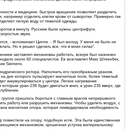
нности и медицине: быстрое вращение позволяет разделить
, например отделить клетки крови от сыворотки. Примерно так
тделяет легкую воду от тяжелой одежды.
ротов в минуту. Русским были нужны центрифуги,
скоростью звука.
чится, - вспоминает Циппе. - Я был молод. У меня не было ни
лать. Но я решил сделать все, что в моих силах".
вением заставлял механизмы работать, вскоре был назначен
ходило около 60 специалистов. Ее возглавлял Макс Штеенбек,
ии Siemens.
индрического ротора. Наполнить его газообразным ураном.
 на дне которого пульсируют магнитные поля, более тяжелый
удет аккумулироваться у центра. Легкое нагревание
 которым уран-238 будет двигаться вниз, а уран-235 вверх, где
глублении.
, группе пришлось бороться с главным врагом непрерывного
ить работу или разрушить механизмы. Чтобы удалить воздух, с
тана магнитная опора, которая ликвидировала необходимость
р поместили на опору, подобную игле. Эта была единственная
ащающимся механизмом, крошечная уступка материальному