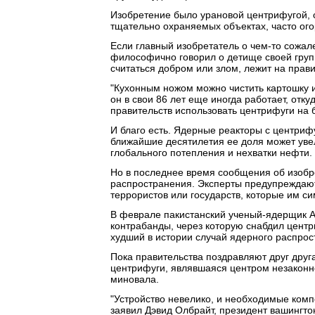
Изобретение было урановой центрифугой, с
тщательно охраняемых объектах, часто ог
Если главный изобретатель о чем-то сожале
философично говорил о детище своей группы
считаться добром или злом, лежит на прави
"Кухонным ножом можно чистить картошку и
он в свои 86 лет еще иногда работает, отк
правительств использовать центрифуги на б
И благо есть. Ядерные реакторы с центриф
ближайшие десятилетия ее доля может увел
глобального потепления и нехватки нефти.
Но в последнее время сообщения об изобр
распространения. Эксперты предупреждают,
террористов или государств, которые им си
В феврале пакистанский ученый-ядерщик Аб
контрабанды, через которую снабдил центр
худший в истории случай ядерного распрос
Пока правительства поздравляют друг друга
центрифуги, являвшаяся центром незаконно
миновала.
"Устройство невелико, и необходимые комп
заявил Дэвид Олбрайт, президент вашингто