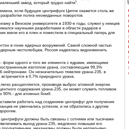
 маленький завод, который трудно найти".
емена, если будущее центрифуги Циппе окажется столь же
 разработки полна неожиданных поворотов.
изику в Венском университете в 1930-е годы, служил у немцев
имался научными разработками в области радаров и
кие взяли его в плен и поместили в специальный лагерь для
нгтон в гонке ядерных вооружений. Самой сложной частью
ядерным честолюбцам, Россия надеялась видоизменить
 - форм одного и того же элемента с ядрами, имеющими
пространенным изотопом урана, составляющим 99,3%
46 нейтронами. Он незначительно тяжелее урана-235, в
 встречается в 0,7% природного урана.
н легко расщепляется, производя выброс атомной энергии.
центного содержания урана-235, он может служить топливом
о 90% - для атомных бомб.
аставили работать над созданием центрифуг для получения
канцев не увенчались успехом, и ни обратились к другим
дорогим.
е центрифуги должны быть связаны с сотнями или тысячами
 увеличивать выход урана-235, медленно повышая его
и продуктивными, механизмы должны были непрерывно