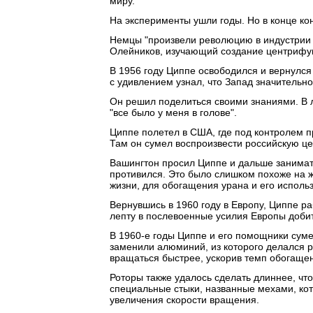
миру.
На эксперименты ушли годы. Но в конце ко
Немцы "произвели революцию в индустрии у
Олейников, изучающий создание центрифуг
В 1956 году Циппе освободился и вернулся
с удивлением узнал, что Запад значительно 
Он решил поделиться своими знаниями. В л
"все было у меня в голове".
Циппе полетел в США, где под контролем 
Там он сумел воспроизвести российскую це
Вашингтон просил Циппе и дальше занимат
противился. Это было слишком похоже на ж
жизни, для обогащения урана и его использ
Вернувшись в 1960 году в Европу, Циппе 
лепту в послевоенные усилия Европы доби
В 1960-е годы Циппе и его помощники сум
заменили алюминий, из которого делался 
вращаться быстрее, ускорив темп обогащени
Роторы также удалось сделать длиннее, чт
специальные стыки, названные мехами, ко
увеличения скорости вращения.