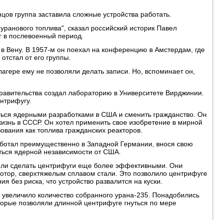
нцов группа заставила сложные устройства работать.
ранового топлива", сказал российский историк Павел
 в послевоенный период.
 в Вену. В 1957-м он поехал на конференцию в Амстердам, где
отстал от его группы.
агере ему не позволяли делать записи. Но, вспоминает он,
правительства создал лабораторию в Университете Вирджинии.
нтрифугу.
ься ядерными разработками в США и сменить гражданство. Он
изнь в СССР. Он хотел применить свое изобретение в мирной
ования как топлива гражданских реакторов.
работал преимущественно в Западной Германии, внося свою
ться ядерной независимости от США.
ели сделать центрифуги еще более эффективными. Они
ротор, сверхтяжелым сплавом стали. Это позволило центрифуге
я без риска, что устройство развалится на куски.
о увеличило количество собранного урана-235. Понадобились
торые позволяли длинной центрифуге гнуться по мере