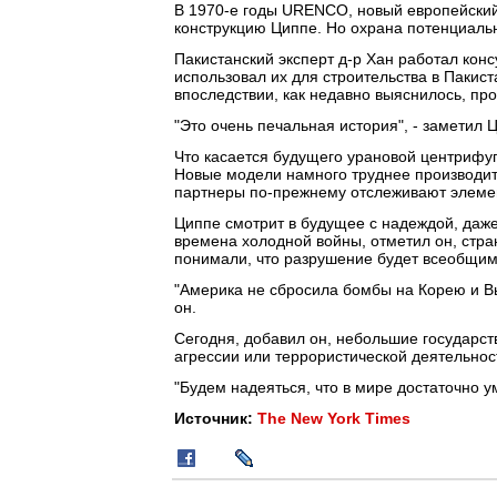
В 1970-е годы URENCO, новый европейский
конструкцию Циппе. Но охрана потенциальн
Пакистанский эксперт д-р Хан работал кон
использовал их для строительства в Пакис
впоследствии, как недавно выяснилось, пр
"Это очень печальная история", - заметил 
Что касается будущего урановой центрифуг
Новые модели намного труднее производить
партнеры по-прежнему отслеживают элемен
Циппе смотрит в будущее с надеждой, даже
времена холодной войны, отметил он, стра
понимали, что разрушение будет всеобщим
"Америка не сбросила бомбы на Корею и Вьет
он.
Сегодня, добавил он, небольшие государст
агрессии или террористической деятельност
"Будем надеяться, что в мире достаточно ум
Источник:
The New York Times