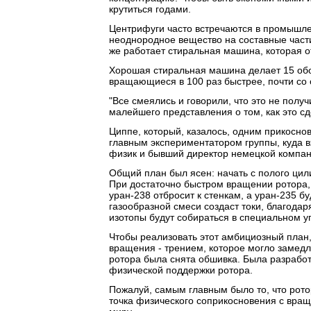
крутиться годами.
Центрифуги часто встречаются в промышле
неоднородное вещество на составные части
же работает стиральная машина, которая о
Хорошая стиральная машина делает 15 обо
вращающиеся в 100 раз быстрее, почти со 
"Все смеялись и говорили, что это не полу
малейшего представления о том, как это сде
Циппе, который, казалось, одним прикосно
главным экспериментатором группы, куда в
физик и бывший директор немецкой компан
Общий план был ясен: начать с полого цил
При достаточно быстром вращении ротора,
уран-238 отбросит к стенкам, а уран-235 б
газообразной смеси создаст токи, благодаря
изотопы будут собираться в специальном у
Чтобы реализовать этот амбициозный план
вращения - трением, которое могло замедл
ротора была снята обшивка. Была разрабо
физической поддержки ротора.
Пожалуй, самым главным было то, что рото
точка физического соприкосновения с вр