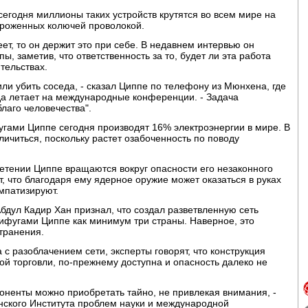
егодня миллионы таких устройств крутятся во всем мире на
ороженных колючей проволокой.
ет, то он держит это при себе. В недавнем интервью он
, заметив, что ответственность за то, будет ли эта работа
тельствах.
ли убить соседа, - сказал Циппе по телефону из Мюнхена, где
уда летает на международные конференции. - Задача
лаго человечества".
угами Циппе сегодня производят 16% электроэнергии в мире. В
ичиться, поскольку растет озабоченность по поводу
етении Циппе вращаются вокруг опасности его незаконного
 что благодаря ему ядерное оружие может оказаться в руках
мпатизируют.
дул Кадир Хан признал, что создал разветвленную сеть
ифугами Циппе как минимум три страны. Наверное, это
транения.
 с разоблачением сети, эксперты говорят, что конструкция
й торговли, по-прежнему доступна и опасность далеко не
оненты можно приобретать тайно, не привлекая внимания, -
нского Института проблем науки и международной