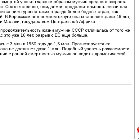
смертей уносит главным образом мужчин среднего возраста -
ии. Соответственно, ожидаемая продолжительность жизни для
дится ниже уровня таких гораздо более бедных стран, как
й. В Корякском автономном округе она составляет даже 46 лет,
ли Малави, государством Центральной Африки.
е, продолжительность жизни мужчин СССР отличалась от того же
ас это уже 16 лет, разрыв с ЕС еще больше.
ь с 3 млн в 1950 году до 1,5 млн. Прогнозируется ее
у она не достигнет даже 1 млн. Подобный уровень рождаемости
тании с ранней смертностью мужчин он ведет к драматической