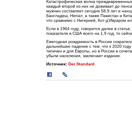
Катастрофическая волна преждевременных 
каждый второй из них не доживает до пенс
мужчин составляет сегодня 58,9 лет и нахо
Бангладеш, Непал, а также Пакистан и Кита
что сравнимо с Нигерией, Кот-д'Ивуаром и
Если в 1964 году, говорится далее в стать
показателя в США всего на 1,9 год, то сейч
Ежегодная рождаемость в России сократилас
дальнейшее падение с тем, что к 2020 год
типичен и для Европы, но в России в соче
убыли населения, заключает издание.
Источник:
Der Standard