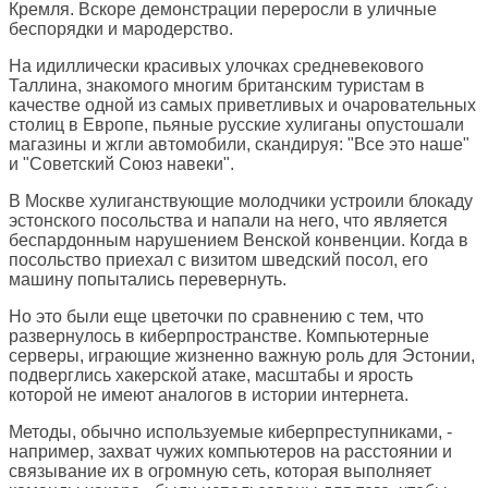
Кремля. Вскоре демонстрации переросли в уличные
беспорядки и мародерство.
На идиллически красивых улочках средневекового
Таллина, знакомого многим британским туристам в
качестве одной из самых приветливых и очаровательных
столиц в Европе, пьяные русские хулиганы опустошали
магазины и жгли автомобили, скандируя: "Все это наше"
и "Советский Союз навеки".
В Москве хулиганствующие молодчики устроили блокаду
эстонского посольства и напали на него, что является
беспардонным нарушением Венской конвенции. Когда в
посольство приехал с визитом шведский посол, его
машину попытались перевернуть.
Но это были еще цветочки по сравнению с тем, что
развернулось в киберпространстве. Компьютерные
серверы, играющие жизненно важную роль для Эстонии,
подверглись хакерской атаке, масштабы и ярость
которой не имеют аналогов в истории интернета.
Методы, обычно используемые киберпреступниками, -
например, захват чужих компьютеров на расстоянии и
связывание их в огромную сеть, которая выполняет