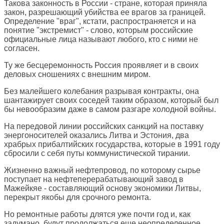
Такова законность в России - стране, которая приняла
закон, разрешающий убийства ее врагов за границей.
Определение "враг", кстати, распространяется и на
понятие "экстремист" - слово, которым российские
официальные лица называют любого, кто с ними не
согласен.
Ту же бесцеремонность Россия проявляет и в своих
деловых сношениях с внешним миром.
Без малейшего колебания разрывая контракты, она
шантажирует своих соседей таким образом, который был
бы невообразим даже в самом разгаре холодной войны.
На передовой линии российских санкций на поставку
энергоносителей оказались Литва и Эстония, два
храбрых прибалтийских государства, которые в 1991 году
сбросили с себя путы коммунистической тирании.
Жизненно важный нефтепровод, по которому сырье
поступает на нефтеперерабатывающий завод в
Мажейкяе - составляющий основу экономики Литвы,
перекрыт якобы для срочного ремонта.
Но ремонтные работы длятся уже почти год и, как
задумано, будут продолжаться еще неопределенное