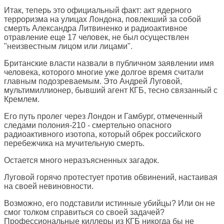
Итак, теперь это официальный факт: акт ядерного
терроризма на улицах Лондона, повлекший за собой
смерть Александра Литвиненко и радиоактивное
отравление еще 17 человек, не был осуществлен
"неизвестным лицом или лицами".
Британские власти назвали в публичном заявлении имя
человека, которого многие уже долгое время считали
главным подозреваемым. Это Андрей Луговой,
мультимиллионер, бывший агент КГБ, тесно связанный с
Кремлем.
Его путь пролег через Лондон и Гамбург, отмеченный
следами полония-210 - смертельно опасного
радиоактивного изотопа, который обрек российского
перебежчика на мучительную смерть.
Остается много неразъясненных загадок.
Луговой горячо протестует против обвинений, настаивая
на своей невиновности.
Возможно, его подставили истинные убийцы? Или он не
смог толком справиться со своей задачей?
Профессиональные киллеры из КГБ никогда бы не