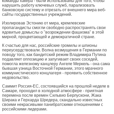
команды хакера - были использованы для того, чтобы
нарушить работу ключевых служб, парализовать
банковскую систему и отрезать от внешнего мира веб-
сайты государственных учреждений.
Изолировав Эстонию от мира, кремлевские
пропагандисты смогли свободно распространять свои
ядовитые домыслы о "возрождении фашизма" в этой
мирной, процветающей и демократичной стране.
К счастью для нас, российские громилы и шпионы
переусердствовали. Волна возмущения в Германии по
поводу того, как бандитский режим Владимира Путина
подавляет оппозицию и запугивает своих соседей,
помогла железному канцлеру Ангеле Меркель - она сама
бывшая узница Восточной Германии, этого мрачного
коммунистического концлагеря - проявить собственное
недовольство.
Саммит Россия-ЕС, состоявшийся на прошлой неделе в
Самаре, проходил в холодной атмосфере - приятная
перемена после времен Сильвио Берлускони, Жака
Ширака и Герхарда Шредера, скандально известных
своими некрасивыми панибратскими отношениями с
российскими лидерами.