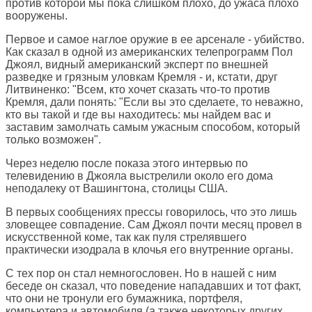
против которой мы пока слишком плохо, до ужаса плохо
вооружены.
Первое и самое наглое оружие в ее арсенале - убийство.
Как сказал в одной из американских телепрограмм Пол
Джоял, видный американский эксперт по внешней
разведке и грязным уловкам Кремля - и, кстати, друг
Литвиненко: "Всем, кто хочет сказать что-то против
Кремля, дали понять: "Если вы это сделаете, то неважно,
кто вы такой и где вы находитесь: мы найдем вас и
заставим замолчать самым ужасным способом, который
только возможен".
Через неделю после показа этого интервью по
телевидению в Джояла выстрелили около его дома
неподалеку от Вашингтона, столицы США.
В первых сообщениях прессы говорилось, что это лишь
зловещее совпадение. Сам Джоял почти месяц провел в
искусственной коме, так как пуля стрелявшего
практически изодрала в клочья его внутренние органы.
С тех пор он стал немногословен. Но в нашей с ним
беседе он сказал, что поведение нападавших и тот факт,
что они не тронули его бумажника, портфеля,
компьютера и автомобиля (а также некоторых других