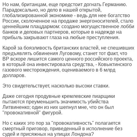
Но нам, британцам, еще предстоит догнать Германию.
Парадоксально, но дело в нашей открытой,
глобализированной экономике - ведь для нее богатство
России, сколоченное на продаже энергоносителей, стало
ценнейшим плацдармом: создано могущественное лобби
банков и деловых партнеров, которые в надежде на
прибыль закрывают глаза на любые преступления.
Карой за боязливость британских властей, не спешивших
предъявлять обвинения Луговому, станет тот факт, что
BP вскоре лишится самого ценного российского проекта,
в который она инвестировала средства, - Ковыктинского
газового месторождения, оцениваемого в 6 млрд
долларов.
Это свидетельствует, насколько высоки ставки.
Даже сегодня продувные кремлевские пиарщики
пытаются преуменьшить значимость убийства
Литвиненко; один из них шепнул мне, что он был
"провокативной" фигурой.
Но с каких это пор за "провокативность" полагается
смертный приговор, приведенный в исполнение без
судей и присяжных на улицах Лондона?