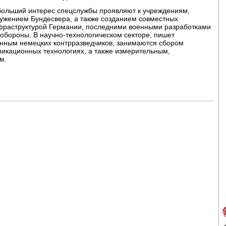
ибольший интерес спецслужбы проявляют к учреждениям,
жением Бундесвера, а также созданием совместных
нфраструктурой Германии, последними военными разработками
 обороны. В научно-технологическом секторе, пишет
данным немецких контрразведчиков, занимаются сбором
икационных технологиях, а также измерительным,
м.