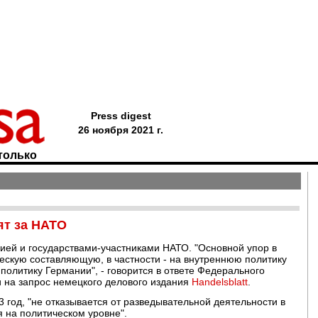
Press digest
26 ноября 2021 г.
только
ят за НАТО
ией и государствами-участниками НАТО. "Основной упор в
ескую составляющую, в частности - на внутреннюю политику
олитику Германии", - говорится в ответе Федерального
и на запрос немецкого делового издания
Handelsblatt
.
13 год, "не отказывается от разведывательной деятельности в
 на политическом уровне".