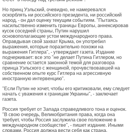
Но принц Уэльский, очевидно, не намеревался
оскорблять ни российского президента, ни российский
народ, - он дал оценку текущим событиям. "Пытаясь
насильственно изменить границы Европы, аннексировав
кусок соседней страны, Путин нарушил
основополагающие устои международного права.
Оправдывая свой захват Крыма, он употребил
выражения, которые поразительно похожи на
выражения Гитлера", - утверждает газета. Издание
подчеркивает: все это "не делает Путина Гитлером, но
сравнение остается законной темой для разговора
принца Уэльского с женщиной, прочувствовавшей на
собственном опыте курс Гитлера на агрессивную
иностранную интервенцию".
"Если Путин не хочет, чтобы его критиковали, ему следует
начать с уважения к границам Украины", - заключает
газета.
Россия требует от Запада справедливого тона и оценок.
"В свою очередь, Великобритания права, когда она
требует, чтобы Россия заслужила свое положение в
международном сообществе", - пишет издание. Иными
словами, Россия должна вести себя как страна,