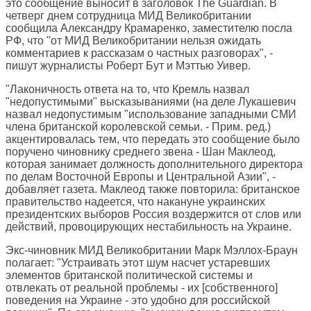
это сообщение выносит в заголовок
The Guardian
. В
четверг днем сотрудница МИД Великобритании
сообщила Александру Крамаренко, заместителю посла
РФ, что "от МИД Великобритании нельзя ожидать
комментариев к рассказам о частных разговорах", -
пишут журналисты Роберт Бут и Мэттью Уивер.
"Лаконичность ответа на то, что Кремль назвал
"недопустимыми" высказываниями (на деле Лукашевич
назвал недопустимым "использование западными СМИ
члена британской королевской семьи. - Прим. ред.)
акцентировалась тем, что передать это сообщение было
поручено чиновнику среднего звена - Шан Маклеод,
которая занимает должность дополнительного директора
по делам Восточной Европы и Центральной Азии", -
добавляет газета. Маклеод также повторила: британское
правительство надеется, что накануне украинских
президентских выборов Россия воздержится от слов или
действий, провоцирующих нестабильность на Украине.
Экс-чиновник МИД Великобритании Марк Мэллох-Браун
полагает: "Устраивать этот шум насчет устаревших
элементов британской политической системы и
отвлекать от реальной проблемы - их [собственного]
поведения на Украине - это удобно для российской