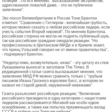
позиции". По его мнению, "высказывание экспромтом,
адресованное пожилой даме, - это не публичное
заявление".
Экс-посол Великобритании в России Тони Брентон
отметил: "Сравнение с Гитлером - величайшая грубость,
которую можно сказать о любом российском лидере, если
учесть события Второй vировой". По мнению Брентона,
российская сторона не могла не поднять публичный шум,
так как российские граждане ожидали реакции. "Но
профессионалы в британском МИДе и в Кремле знают,
что принц Уэльский говорил не от имени правительства",
- подчеркнул Брентон.
"Недопустимо, возмутительно, низко" - эту цитату из слов
Лукашевича выносит в заголовок
The Times
. В
редакционной статье газета высказывает мнение, что
заявление МИД РФ можно сравнить только с "грубым
письмом Ивана Грозного королеве Бесс, в котором он
назвал ее старой девой, окруженной невежами".
Газета разъясняет российскую реакцию: "Включение
российского президента в одну категорию с нацистским
лидером рассматривается Москвой как особо едкое
оскорбление, а также как попытка преуменьшить вклад
СССР в победу над Третьим рейхом".