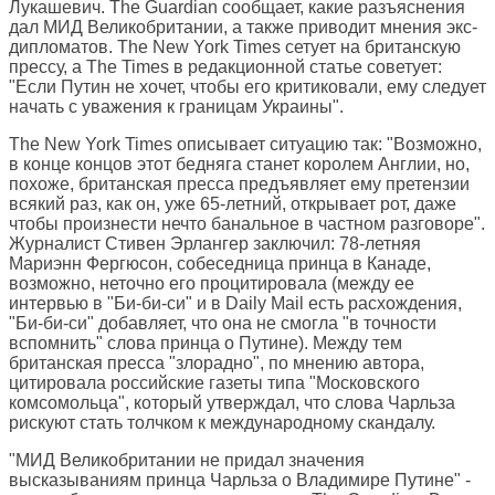
Лукашевич. The Guardian сообщает, какие разъяснения
дал МИД Великобритании, а также приводит мнения экс-
дипломатов. The New York Times сетует на британскую
прессу, а The Times в редакционной статье советует:
"Если Путин не хочет, чтобы его критиковали, ему следует
начать с уважения к границам Украины".
The New York Times
описывает ситуацию так: "Возможно,
в конце концов этот бедняга станет королем Англии, но,
похоже, британская пресса предъявляет ему претензии
всякий раз, как он, уже 65-летний, открывает рот, даже
чтобы произнести нечто банальное в частном разговоре".
Журналист Стивен Эрлангер заключил: 78-летняя
Мариэнн Фергюсон, собеседница принца в Канаде,
возможно, неточно его процитировала (между ее
интервью в "Би-би-си" и в Daily Mail есть расхождения,
"Би-би-си" добавляет, что она не смогла "в точности
вспомнить" слова принца о Путине). Между тем
британская пресса "злорадно", по мнению автора,
цитировала российские газеты типа "Московского
комсомольца", который утверждал, что слова Чарльза
рискуют стать толчком к международному скандалу.
"МИД Великобритании не придал значения
высказываниям принца Чарльза о Владимире Путине" -