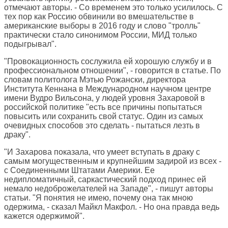
отмечают авторы. - Со временем это только усилилось. С
тех пор как Россию обвинили во вмешательстве в
американские выборы в 2016 году и слово "тролль"
практически стало синонимом России, МИД только
подыгрывал".
"Провокационность сослужила ей хорошую службу и в
профессиональном отношении", - говорится в статье. По
словам политолога Мэтью Рожански, директора
Института Кеннана в Международном научном центре
имени Вудро Вильсона, у людей уровня Захаровой в
российской политике "есть все причины попытаться
повысить или сохранить свой статус. Один из самых
очевидных способов это сделать - пытаться лезть в
драку".
"И Захарова показала, что умеет вступать в драку с
самым могущественным и крупнейшим задирой из всех -
с Соединенными Штатами Америки. Ее
недипломатичный, саркастический подход принес ей
немало недоброжелателей на Западе", - пишут авторы
статьи. "Я понятия не имею, почему она так мною
одержима, - сказал Майкл Макфол. - Но она правда ведь
кажется одержимой".