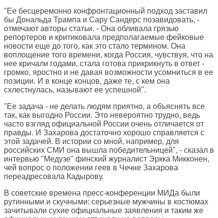
"Ее бесцеремонно конфронтационный подход заставил
бы Дональда Трампа и Сару Сандерс позавидовать, -
отмечают авторы статьи. - Она обливала грязью
репортеров и критиковала предполагаемые фейковые
новости еще до того, как это стало термином. Она
воплощение того времени, когда Россия, чувствуя, что на
нее кричали годами, стала готова прикрикнуть в ответ -
громко, яростно и не давая возможности усомниться в ее
позиции. И в конце концов, даже те, с кем она
схлестнулась, называют ее успешной".
"Ее задача - не делать людям приятно, а объяснять все
так, как выгодно России. Это невероятно трудно, ведь
часто взгляд официальной России очень отличается от
правды. И Захарова достаточно хорошо справляется с
этой задачей. В истории со мной, например, для
российских СМИ она вышла победительницей", - сказал в
интервью "Медузе" финский журналист Эркка Микконен,
чей вопрос о положении геев в Чечне Захарова
переадресовала Кадырову.
В советские времена пресс-конференции МИДа были
рутинными и скучными: серьезные мужчины в костюмах
зачитывали сухие официальные заявления и таким же