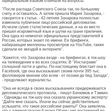
официальным языком отвечали на вопросы.
"После распада Советского Союза так, по большому
счету, и оставалось. А затем пришла Мария Захарова, -
говорится в статье. - 42-летняя Захарова полностью
изменила публичное лицо российской дипломатии.
Исчезли сухие статистические данные, и на их место
пришел искрометный язык и шутки на грани приличия.
Она одна из немногих официальных представителей в
России, которых знают по имени. Ее брифинги,
набирающие миллионы просмотров на YouTube, также
сделали ее звездой в интернете".
"Кажется, что Захарова везде - на брифингах, в ток-шоу
на телевидении и во всех соцсетях. В "Инстаграме"
сплошной латте и цветы. По-настоящему блистает она в
Facebook, где она высказывает своим почти 395 тыс.
фолловеров мнение обо всем - от поэзии до бед Запада",
- продолжают журналисты.
"Она не всегда в своих высказываниях придерживается
дипломатического протокола, - пишут Бенюмов и Тэмкин.
- Однажды на ток-шоу она сказала украинскому эксперту:
"Дайте мне сказать. Иначе вы сейчас действительно
услышите, что такое российские ракеты!" Она заявляла,
что у администрации Барака Обамы нет достижений во