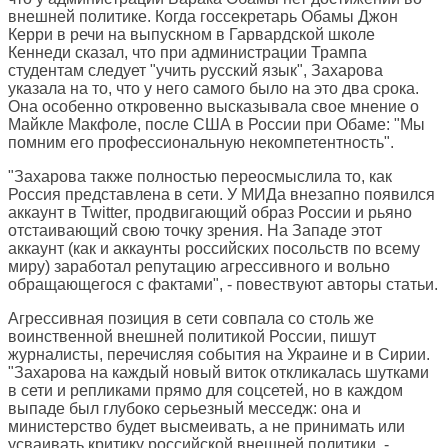
внешней политике. Когда госсекретарь Обамы Джон
Керри в речи на выпускном в Гарвардской школе
Кеннеди сказал, что при администрации Трампа
студентам следует "учить русский язык", Захарова
указала на то, что у него самого было на это два срока.
Она особенно откровенно высказывала свое мнение о
Майкле Макфоле, после США в России при Обаме: "Мы
помним его профессиональную некомпетентность".
"Захарова также полностью переосмыслила то, как
Россия представлена в сети. У МИДа внезапно появился
аккаунт в Twitter, продвигающий образ России и рьяно
отстаивающий свою точку зрения. На Западе этот
аккаунт (как и аккаунты российских посольств по всему
миру) заработал репутацию агрессивного и вольно
обращающегося с фактами", - повествуют авторы статьи.
Агрессивная позиция в сети совпала со столь же
воинственной внешней политикой России, пишут
журналисты, перечисляя события на Украине и в Сирии.
"Захарова на каждый новый виток откликалась шутками
в сети и репликами прямо для соцсетей, но в каждом
выпаде был глубоко серьезный месседж: она и
министерство будет высмеивать, а не принимать или
усваивать критику российской внешней политики, -