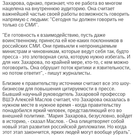
Захарова, однако, признает, что ее работа во многом
нацелена на внутреннюю аудиторию. Она считает
важнейшей частью своей работы возможность говорить
напрямую с людьми: "Сегодня ты должен говорить не
только со СМИ".
"Ее готовность к взаимодействию, пусть даже
воинственному, принесла ей кое-каких поклонников в
российских СМИ. Они привыкли к непроницаемым
министрам и чиновникам, которые ведут себя так, будто
пресса - это злотворная сила, которую нужно избегать. И
для них Захарова, по крайней мере, кто-то, с кем можно
поговорить. Она обрушит поток критики и язвительности,
но потом ответит", - пишут журналисты.
Близкие к правительству источники считают все это шоу-
бизнесом для повышения цитируемости в прессе.
Бывший научный руководитель Захаровой профессор
ВШЭ Алексей Маслов считает, что Захарова оказалась в
нужном месте в нужное время - когда правительству
понадобился яркий человек, представляющий его во
внешней политике. "Мария Захарова, безусловно, войдет
в историю, - сказал Маслов. - Она олицетворяет собой
новый этап развития российской дипломатии. Но когда
этот этап закончится, ярких людей могут вообще убрать".