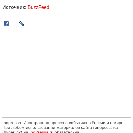
Источник:
BuzzFeed
Inopressa: Иностранная пресса о событиях в России и в мире
При любом использовании материалов сайта гиперссылка
(hyperlink) на
InoPressa.ru
обязательна.