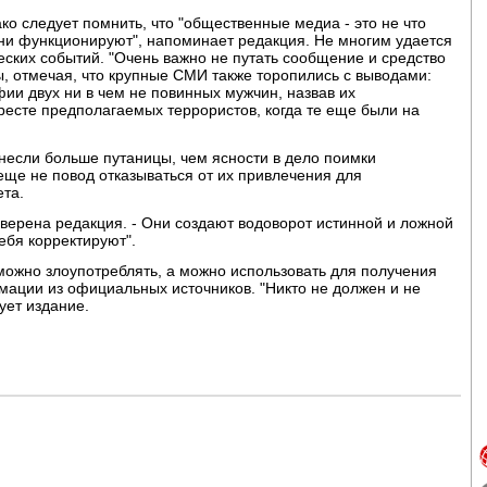
ко следует помнить, что "общественные медиа - это не что
они функционируют", напоминает редакция. Не многим удается
еских событий. "Очень важно не путать сообщение и средство
ы, отмечая, что крупные СМИ также торопились с выводами:
ии двух ни в чем не повинных мужчин, назвав их
ресте предполагаемых террористов, когда те еще были на
внесли больше путаницы, чем ясности в дело поимки
еще не повод отказываться от их привлечения для
ета.
верена редакция. - Они создают водоворот истинной и ложной
ебя корректируют".
можно злоупотреблять, а можно использовать для получения
мации из официальных источников. "Никто не должен и не
ует издание.