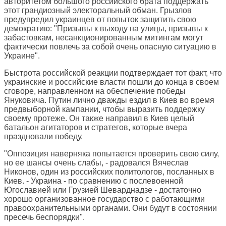
авторитетом большого российского брата поддержать
этот грандиозный электоральный обман. Грызлов
предупредил украинцев от попыток защитить свою
демократию: "Призывы к выходу на улицы, призывы к
забастовкам, несанкционированным митингам могут
фактически повлечь за собой очень опасную ситуацию в
Украине".
Быстрота российской реакции подтверждает тот факт, что
украинские и российские власти пошли до конца в своем
сговоре, направленном на обеспечение победы
Януковича. Путин лично дважды ездил в Киев во время
предвыборной кампании, чтобы выразить поддержку
своему протеже. Он также направил в Киев целый
батальон агитаторов и стратегов, которые вчера
праздновали победу.
"Оппозиция наверняка попытается проверить свою силу,
но ее шансы очень слабы, - радовался Вячеслав
Никонов, один из российских политологов, посланных в
Киев. - Украина - по сравнению с послевоенной
Югославией или Грузией Шеварднадзе - достаточно
хорошо организованное государство с работающими
правоохранительными органами. Они будут в состоянии
пресечь беспорядки".