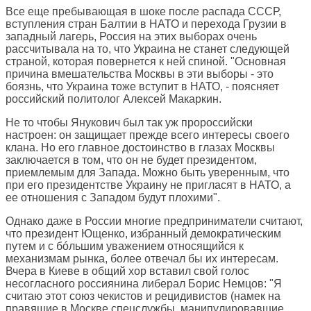
Все еще пребывающая в шоке после распада СССР,
вступления стран Балтии в НАТО и перехода Грузии в
западный лагерь, Россия на этих выборах очень
рассчитывала на то, что Украина не станет следующей
страной, которая повернется к ней спиной. "Основная
причина вмешательства Москвы в эти выборы - это
боязнь, что Украина тоже вступит в НАТО, - поясняет
российский политолог Алексей Макаркин.
Не то чтобы Янукович был так уж пророссийски
настроен: он защищает прежде всего интересы своего
клана. Но его главное достоинство в глазах Москвы
заключается в том, что он не будет президентом,
приемлемым для Запада. Можно быть уверенным, что
при его президентстве Украину не пригласят в НАТО, а
ее отношения с Западом будут плохими".
Однако даже в России многие предприниматели считают,
что президент Ющенко, избранный демократическим
путем и с бóльшим уважением относящийся к
механизмам рынка, более отвечал бы их интересам.
Вчера в Киеве в общий хор вставил свой голос
несогласного россиянина либерал Борис Немцов: "Я
считаю этот союз чекистов и рецидивистов (намек на
правящие в Москве спецслужбы, манипулировавшие