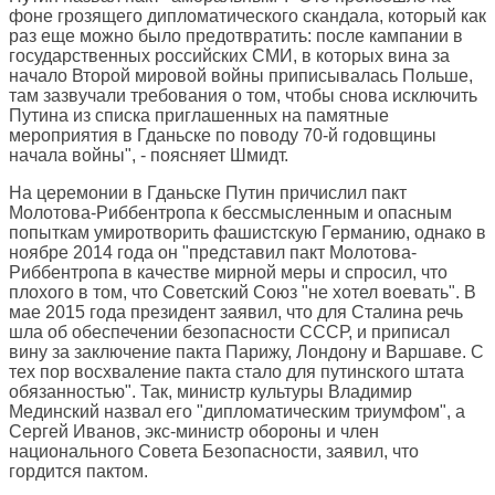
фоне грозящего дипломатического скандала, который как
раз еще можно было предотвратить: после кампании в
государственных российских СМИ, в которых вина за
начало Второй мировой войны приписывалась Польше,
там зазвучали требования о том, чтобы снова исключить
Путина из списка приглашенных на памятные
мероприятия в Гданьске по поводу 70-й годовщины
начала войны", - поясняет Шмидт.
На церемонии в Гданьске Путин причислил пакт
Молотова-Риббентропа к бессмысленным и опасным
попыткам умиротворить фашистскую Германию, однако в
ноябре 2014 года он "представил пакт Молотова-
Риббентропа в качестве мирной меры и спросил, что
плохого в том, что Советский Союз "не хотел воевать". В
мае 2015 года президент заявил, что для Сталина речь
шла об обеспечении безопасности СССР, и приписал
вину за заключение пакта Парижу, Лондону и Варшаве. С
тех пор восхваление пакта стало для путинского штата
обязанностью". Так, министр культуры Владимир
Мединский назвал его "дипломатическим триумфом", а
Сергей Иванов, экс-министр обороны и член
национального Совета Безопасности, заявил, что
гордится пактом.