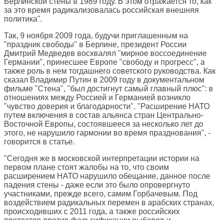
Берлинской стены в 1989 году.​ В этом отражается то, как
за это время радикализовалась российская внешняя
политика".
Так, 9 ноября 2009 года, будучи приглашенным на
"праздник свободы" в Берлине, президент России
Дмитрий Медведев восхвалял "мирное воссоединение
Германии", принесшее Европе "свободу и прогресс", а
также роль в нем тогдашнего советского руководства.​ Как
сказал Владимир Путин в 2009 году в документальном
фильме "Стена", "был достигнут самый главный плюс": в
отношениях между Россией и Германией возникло
"чувство доверия и благодарности". "Расширение НАТО
путем включения в состав альянса стран Центрально-
Восточной Европы, состоявшееся за несколько лет до
этого, не нарушило гармонии во время празднования", -
говорится в статье.
"Сегодня же в московской интерпретации истории на
первом плане стоят жалобы на то, что своим
расширением НАТО нарушило обещание, данное после
падения стены - даже если это было опровергнуто
участниками, прежде всего, самим Горбачевым. Под
воздействием радикальных перемен в арабских странах,
происходивших с 2011 года, а также российских