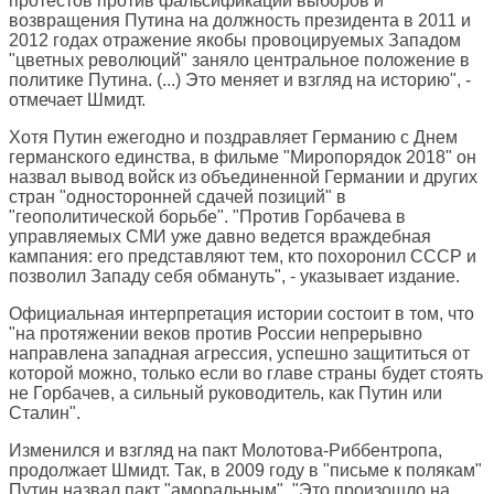
протестов против фальсификации выборов и
возвращения Путина на должность президента в 2011 и
2012 годах отражение якобы провоцируемых Западом
"цветных революций" заняло центральное положение в
политике Путина. (...) Это меняет и взгляд на историю", -
отмечает Шмидт.
Хотя Путин ежегодно и поздравляет Германию с Днем
германского единства, в фильме "Миропорядок 2018" он
назвал вывод войск из объединенной Германии и других
стран "односторонней сдачей позиций" в
"геополитической борьбе". "Против Горбачева в
управляемых СМИ уже давно ведется враждебная
кампания: его представляют тем, кто похоронил СССР и
позволил Западу себя обмануть", - указывает издание.
Официальная интерпретация истории состоит в том, что
"на протяжении веков против России непрерывно
направлена западная агрессия, успешно защититься от
которой можно, только если во главе страны будет стоять
не Горбачев, а сильный руководитель, как Путин или
Сталин".
Изменился и взгляд на пакт Молотова-Риббентропа,
продолжает Шмидт. Так, в 2009 году в "письме к полякам"
Путин назвал пакт "аморальным". "Это произошло на