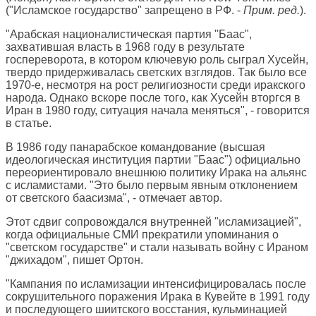
("Исламское государство" запрещено в РФ. -
Прим. ред.
).
"Арабская националистическая партия "Баас",
захватившая власть в 1968 году в результате
госпереворота, в котором ключевую роль сыграл Хусейн,
твердо придерживалась светских взглядов. Так было все
1970-е, несмотря на рост религиозности среди иракского
народа. Однако вскоре после того, как Хусейн вторгся в
Иран в 1980 году, ситуация начала меняться", - говорится
в статье.
В 1986 году панарабское командование (высшая
идеологическая институция партии "Баас") официально
переориентировало внешнюю политику Ирака на альянс
с исламистами. "Это было первым явным отклонением
от светского баасизма", - отмечает автор.
Этот сдвиг сопровождался внутренней "исламизацией",
когда официальные СМИ прекратили упоминания о
"светском государстве" и стали называть войну с Ираном
"джихадом", пишет Ортон.
"Кампания по исламизации интенсифицировалась после
сокрушительного поражения Ирака в Кувейте в 1991 году
и последующего шиитского восстания, кульминацией