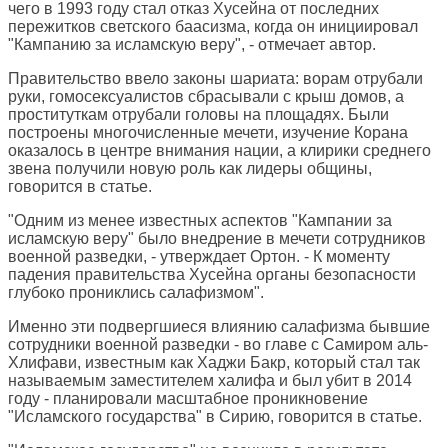
чего в 1993 году стал отказ Хусейна от последних
пережитков светского баасизма, когда он инициировал
"Кампанию за исламскую веру", - отмечает автор.
Правительство ввело законы шариата: ворам отрубали
руки, гомосексуалистов сбрасывали с крыш домов, а
проституткам отрубали головы на площадях. Были
построены многочисленные мечети, изучение Корана
оказалось в центре внимания нации, а клирики среднего
звена получили новую роль как лидеры общины,
говорится в статье.
"Одним из менее известных аспектов "Кампании за
исламскую веру" было внедрение в мечети сотрудников
военной разведки, - утверждает Ортон. - К моменту
падения правительства Хусейна органы безопасности
глубоко прониклись салафизмом".
Именно эти подвергшиеся влиянию салафизма бывшие
сотрудники военной разведки - во главе с Самиром аль-
Хлифави, известным как Хаджи Бакр, который стал так
называемым заместителем халифа и был убит в 2014
году - планировали масштабное проникновение
"Исламского государства" в Сирию, говорится в статье.