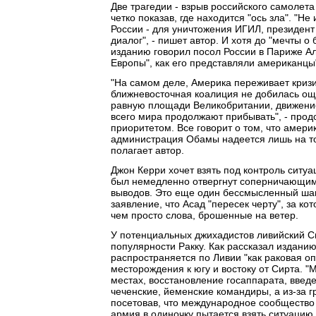
Две трагедии - взрыв российского самолета
четко показав, где находится "ось зла". "
России - для уничтожения ИГИЛ, президент
диалог", - пишет автор. И хотя до "мечты 
изданию говорил посол России в Париже Ал
Европы", как его представляли американцы
"На самом деле, Америка переживает кризи
ближневосточная коалиция не добилась ощу
равную площади Великобритании, движение
всего мира продолжают прибывать", - прод
приоритетом. Все говорит о том, что амери
администрация Обамы надеется лишь на то
полагает автор.
Джон Керри хочет взять под контроль ситу
был немедленно отвергнут соперничающими
выводов. Это еще один бессмысленный шаг
заявление, что Асад "пересек черту", за к
чем просто слова, брошенные на ветер.
У потенциальных джихадистов ливийский Си
популярности Ракку. Как рассказал издан
распространяется по Ливии "как раковая о
месторождения к югу и востоку от Сирта. "
местах, восстановление госаппарата, введ
чеченские, йеменские командиры, а из-за 
посетовав, что международное сообщество
армия в одиночку пытается взять ситуацию 