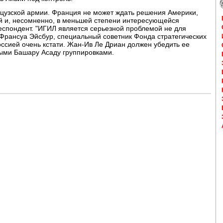
цузской армии. Франция не может ждать решения Америки,
й и, несомненно, в меньшей степени интересующейся
еспондент. "ИГИЛ является серьезной проблемой не для
 Франсуа Эйсбур, специальный советник Фонда стратегических
оссией очень кстати. Жан-Ив Ле Дриан должен убедить ее
ными Башару Асаду группировками.