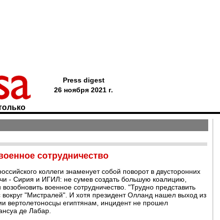
Press digest
26 ноября 2021 г.
только
военное сотрудничество
оссийского коллеги знаменует собой поворот в двусторонних
ечи - Сирия и ИГИЛ: не сумев создать большую коалицию,
возобновить военное сотрудничество. "Трудно представить
ис вокруг "Мистралей". И хотя президент Олланд нашел выход из
ии вертолетоносцы египтянам, инцидент не прошел
рансуа де Лабар.