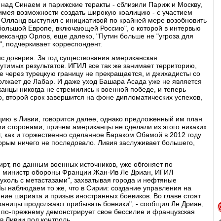
 над Синаем и парижские теракты - сблизили Париж и Москву,
Не имея возможности создать широкую коалицию - с участием
 Олланд выступил с инициативой по крайней мере возобновить
о большой Европе, включающей Россию", о которой в интервью
ександр Орлов, еще далеко, "Путин больше не "угроза для
", подчеркивает корреспондент.
с доверия. За год существования американская
тимых результатов. ИГИЛ все так же занимает территорию,
 через турецкую границу не прекращается, и джихадисты со
олжает де Лабар. И даже уход Башара Асада уже не является
канцы никогда не стремились к военной победе, и теперь
, второй срок завершится на фоне дипломатических успехов,
ацию в Ливии, говорится далее, однако предложенный им план
 сторонами, причем американцы не сделали из этого никаких
, как и торжественно сделанное Бараком Обамой в 2012 году
оторым ничего не последовало. Ливия заслуживает большего,
рт, по данным военных источников, уже обгоняет по
ию министр обороны Франции Жан-Ив Ле Дриан, ИГИЛ
пухоль с метастазами", захватывая города и нефтяные
Мы наблюдаем то же, что в Сирии: создание управления на
ение шариата и призыв иностранных боевиков. Во главе стоят
границы продолжают прибывать боевики", - сообщил Ле Дриан,
 по-прежнему демонстрирует свое бессилие и французская
в Ливии под контроль.