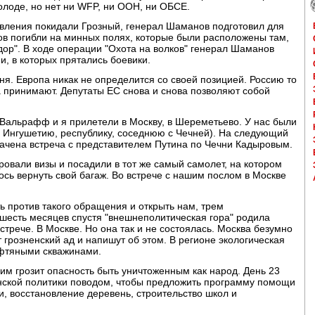
голоде, но нет ни WFP, ни ООН, ни ОБСЕ.
ивления покидали Грозный, генерал Шаманов подготовил для
ов погибли на минных полях, которые были расположены там,
идор". В ходе операции "Охота на волков" генерал Шаманов
и, в которых прятались боевики.
я. Европа никак не определится со своей позицией. Россию то
а принимают. Депутаты ЕС снова и снова позволяют собой
 Вальрафф и я прилетели в Москву, в Шереметьево. У нас были
в Ингушетию, республику, соседнюю с Чечней). На следующий
значена встреча с представителем Путина по Чечни Кадыровым.
ровали визы и посадили в тот же самый самолет, на котором
ось вернуть свой багаж. Во встрече с нашим послом в Москве
 против такого обращения и открыть нам, трем
шесть месяцев спустя "внешнеполитическая гора" родила
стрече. В Москве. Но она так и не состоялась. Москва безумно
 грозненский ад и напишут об этом. В регионе экологическая
ефтяными скважинами.
м грозит опасность быть уничтоженным как народ. День 23
нской политики поводом, чтобы предложить программу помощи
, восстановление деревень, строительство школ и