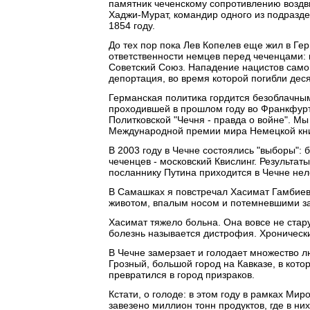
памятник чеченскому сопротивлению воздви
Хаджи-Мурат, командир одного из подразде
1854 году.
До тех пор пока Лев Копелев еще жил в Ге
ответственности немцев перед чеченцами:
Советский Союз. Нападение нацистов само 
депортация, во время которой погибли деся
Германская политика гордится безоблачны
проходившей в прошлом году во Франкфурт
Политковской "Чечня - правда о войне". М
Международной премии мира Немецкой книг
В 2003 году в Чечне состоялись "выборы":
чеченцев - московский Квислинг. Результат
посланнику Путина приходится в Чечне нел
В Самашках я повстречал Хасимат Гамбиеву
животом, впалым носом и потемневшими з
Хасимат тяжело больна. Она вовсе не стару
болезнь называется дистрофия. Хронически
В Чечне замерзает и голодает множество 
Грозный, большой город на Кавказе, в кото
превратился в город призраков.
Кстати, о голоде: в этом году в рамках М
завезено миллион тонн продуктов, где в н