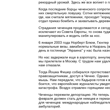
рекордный урожай. Здесь же все вопиет о 
Когда последние борцы чеченского сопрот
них смертельную ловушку. Сотни мятежник
где, как считали мятежники, проходит "кор
отдал приказ бомбить и захватывать деревн
Страдания чеченцев продолжаются и сегодн
исключают из Совета Европы, то снова туд
манипулировать и водить себя за нос.
6 января 2003 года Норберт Блюм, Гюнтер
нормальные визы, авиабилеты в Назрань (
день в гостинице "Украина" у нас была на
Но нас задержали еще в аэропорту, аннули
мы прилетели в Москву. С трудом нам удал
нам отказали.
Тогда Йошка Фишер собирался протестовать
правозащитникам, доступ в Чечню. Однако 
мышь. Нам передали, что Кадыров готов к в
боится, что европейские журналисты увидят
катастрофа. Воздух отравлен горящими н
Чеченцы пережили депортацию. Но теперь и
февраля должен стать для немцев и герма
для чеченцев: международные наблюдатели
амбулаторий.