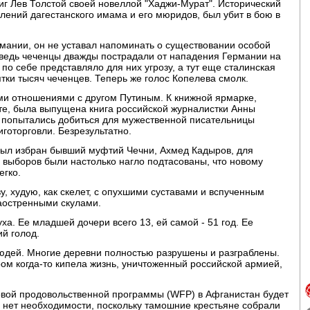
г Лев Толстой своей новеллой "Хаджи-Мурат". Исторический
лений дагестанского имама и его мюридов, был убит в бою в
рмании, он не уставал напоминать о существовании особой
 ведь чеченцы дважды пострадали от нападения Германии на
по себе представляло для них угрозу, а тут еще сталинская
тки тысяч чеченцев. Теперь же голос Копелева смолк.
ми отношениями с другом Путиным. К книжной ярмарке,
е, была выпущена книга российской журналистки Анны
ы попытались добиться для мужественной писательницы
оторговли. Безрезультатно.
 был избран бывший муфтий Чечни, Ахмед Кадыров, для
ы выборов были настолько нагло подтасованы, что новому
егко.
, худую, как скелет, с опухшими суставами и вспученным
аостренными скулами.
ха. Ее младшей дочери всего 13, ей самой - 51 год. Ее
й голод.
людей. Многие деревни полностью разрушены и разграблены.
ром когда-то кипела жизнь, уничтоженный российской армией,
ировой продовольственной программы (WFP) в Афганистан будет
их нет необходимости, поскольку тамошние крестьяне собрали