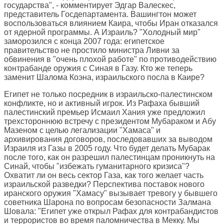
государства", - комментирует Эдгар Валескес,
представитель Госдепартамента. Вашингтон может
воспользоваться влиянием Каира, чтобы Иран отказался
от ядерной программы. А Израиль? "Холодный мир"
заморозился с конца 2007 года: египетское
правительство не простило министра Ливни за
обвинения в "очень плохой работе" по противодействию
контрабанде оружия с Синая в Газу. Кто же теперь
заменит Шалома Коэна, израильского посла в Каире?
Египет не только посредник в израильско-палестинском
конфликте, но и активный игрок. Из Рафаха бывший
палестинский премьер Исмаил Хания уже предложил
трехстороннюю встречу с президентом Мубараком и Абу
Мазеном с целью легализации "Хамаса" и
архивирования договоров, последовавших за выводом
Израиля из Газы в 2005 году. Что будет делать Мубарак
после того, как он разрешил палестинцам проникнуть на
Синай, чтобы "избежать гуманитарного кризиса"?
Охватит ли он весь сектор Газа, как того желает часть
израильской разведки? Перспектива поставок нового
иранского оружия "Хамасу" вызывает тревогу у бывшего
советника Шарона по вопросам безопасности Залмана
Шовала: "Египет уже открыл Рафах для контрабандистов
и террористов во время паломничества в Мекку. Мы