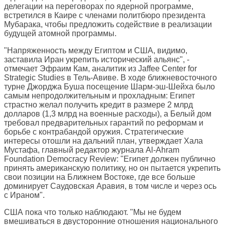
делегации на переговорах по ядерной программе,
встретился в Каире с членами политбюро президента
Мубарака, чтобы предложить содействие в реализации
будущей атомной программы.
"Напряженность между Египтом и США, видимо,
заставила Иран укрепить исторический альянс", -
отмечает Эфраим Кам, аналитик из Jaffee Center for
Strategic Studies в Тель-Авиве. В ходе ближневосточного
турне Джорджа Буша посещение Шарм-эш-Шейха было
самым непродолжительным и прохладным: Египет
страстно желал получить кредит в размере 2 млрд
долларов (1,3 млрд на военные расходы), а Белый дом
требовал предварительных гарантий по реформам и
борьбе с контрабандой оружия. Стратегические
интересы отошли на дальний план, утверждает Хала
Мустафа, главный редактор журнала Al-Ahram
Foundation Democracy Review: "Египет должен публично
принять американскую политику, но он пытается укрепить
свои позиции на Ближнем Востоке, где все больше
доминирует Саудовская Аравия, в том числе и через ось
с Ираном".
США пока что только наблюдают. "Мы не будем
вмешиваться в двусторонние отношения национального