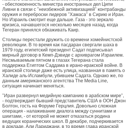
- обеспокоенность министра иностранных дел Ципи
Ливни в связи с "неизбежной активизацией" контрабанды
оружия и переброски лидеров "Хамаса" в Сирию и Иран.
Но Израиль смотрит еще дальше. Газа - это зеркало
кризиса, начавшегося несколько месяцев назад, когда
Тегеран принялся обхаживать Каир.
Столицы перестали дружить со времени хомейнистской
революции. В то время как пасдаран свергали шаха в
1979 году, египетский президент Садат подписывал
мирный договор в Кемп-Дэвиде с архиврагом Израилем.
Несмываемым пятном в глазах Тегерана стала
поддержка Египтом Саддама в ирано-иракской войне. В
иранской столице даже есть улица, названная в память о
Халиде аль-Исламбули, убившем Садата. Однако же, по
данным американского агентства The Media Line,
ситуация начинает меняться.
"Иран развернул медийную кампанию в арабском мире",
- подтверждает бывший представитель США в ООН Джон
Болтон, гость на Форуме Герцлия. Довольно сложная
операция - налаживание диалога между суннитами и
шиитами, - от которой не может отказаться родина
ведущих коранических школ. В декабре, подчеркивается
в докладе, Али Лариджани, в то время глава иранской