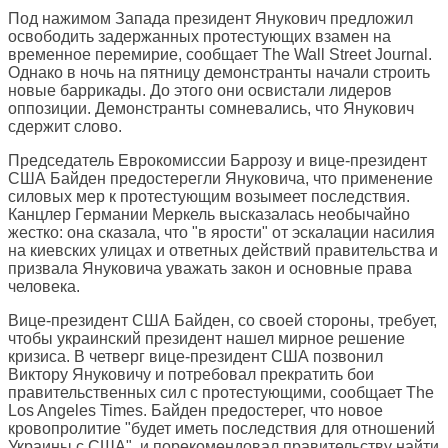
Под нажимом Запада президент Янукович предложил
освободить задержанных протестующих взамен на
временное перемирие, сообщает
The Wall Street Journal
.
Однако в ночь на пятницу демонстранты начали строить
новые баррикады. До этого они освистали лидеров
оппозиции. Демонстранты сомневались, что Янукович
сдержит слово.
Председатель Еврокомиссии Баррозу и вице-президент
США Байден предостерегли Януковича, что применение
силовых мер к протестующим возымеет последствия.
Канцлер Германии Меркель высказалась необычайно
жестко: она сказала, что "в ярости" от эскалации насилия
на киевских улицах и ответных действий правительства и
призвала Януковича уважать закон и основные права
человека.
Вице-президент США Байден, со своей стороны, требует,
чтобы украинский президент нашел мирное решение
кризиса. В четверг вице-президент США позвонил
Виктору Януковичу и потребовал прекратить бои
правительственных сил с протестующими, сообщает
The
Los Angeles Times
. Байден предостерег, что новое
кровопролитие "будет иметь последствия для отношений
Украины с США", и порекомендовал правительству найти