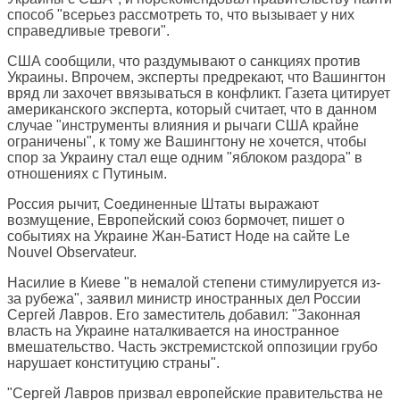
способ "всерьез рассмотреть то, что вызывает у них
справедливые тревоги".
США сообщили, что раздумывают о санкциях против
Украины. Впрочем, эксперты предрекают, что Вашингтон
вряд ли захочет ввязываться в конфликт. Газета цитирует
американского эксперта, который считает, что в данном
случае "инструменты влияния и рычаги США крайне
ограничены", к тому же Вашингтону не хочется, чтобы
спор за Украину стал еще одним "яблоком раздора" в
отношениях с Путиным.
Россия рычит, Соединенные Штаты выражают
возмущение, Европейский союз бормочет, пишет о
событиях на Украине Жан-Батист Ноде на сайте
Le
Nouvel Observateur
.
Насилие в Киеве "в немалой степени стимулируется из-
за рубежа", заявил министр иностранных дел России
Сергей Лавров. Его заместитель добавил: "Законная
власть на Украине наталкивается на иностранное
вмешательство. Часть экстремистской оппозиции грубо
нарушает конституцию страны".
"Сергей Лавров призвал европейские правительства не