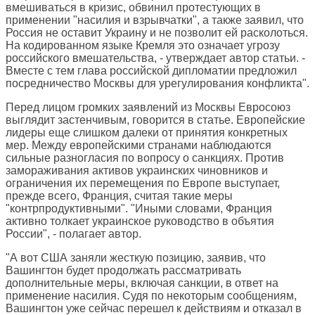
вмешиваться в кризис, обвинил протестующих в
применении "насилия и взрывчатки", а также заявил, что
Россия не оставит Украину и не позволит ей расколоться.
На кодированном языке Кремля это означает угрозу
российского вмешательства, - утверждает автор статьи. -
Вместе с тем глава российской дипломатии предложил
посредничество Москвы для урегулирования конфликта".
Перед лицом громких заявлений из Москвы Евросоюз
выглядит застенчивым, говорится в статье. Европейские
лидеры еще слишком далеки от принятия конкретных
мер. Между европейскими странами наблюдаются
сильные разногласия по вопросу о санкциях. Против
замораживания активов украинских чиновников и
ограничения их перемещения по Европе выступает,
прежде всего, Франция, считая такие меры
"контрпродуктивными". "Иными словами, Франция
активно толкает украинское руководство в объятия
России", - полагает автор.
"А вот США заняли жесткую позицию, заявив, что
Вашингтон будет продолжать рассматривать
дополнительные меры, включая санкции, в ответ на
применение насилия. Судя по некоторым сообщениям,
Вашингтон уже сейчас перешел к действиям и отказал в