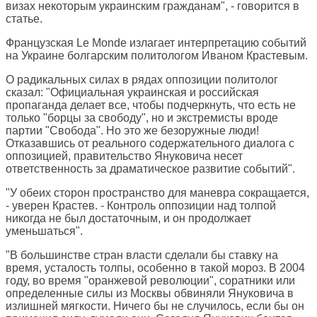
визах некоторым украинским гражданам", - говорится в
статье.
Французская
Le Monde
излагает интерпретацию событий
на Украине болгарским политологом Иваном Крастевым.
О радикальных силах в рядах оппозиции политолог
сказал: "Официальная украинская и российская
пропаганда делает все, чтобы подчеркнуть, что есть не
только "борцы за свободу", но и экстремисты вроде
партии "Свобода". Но это же безоружные люди!
Отказавшись от реального содержательного диалога с
оппозицией, правительство Януковича несет
ответственность за драматическое развитие событий".
"У обеих сторон пространство для маневра сокращается,
- уверен Крастев. - Контроль оппозиции над толпой
никогда не был достаточным, и он продолжает
уменьшаться".
"В большинстве стран власти сделали бы ставку на
время, усталость толпы, особенно в такой мороз. В 2004
году, во время "оранжевой революции", соратники или
определенные силы из Москвы обвиняли Януковича в
излишней мягкости. Ничего бы не случилось, если бы он