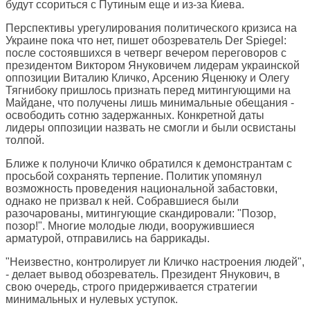
будут ссориться с Путиным еще и из-за Киева.
Перспективы урегулирования политического кризиса на
Украине пока что нет, пишет обозреватель
Der Spiegel
:
после состоявшихся в четверг вечером переговоров с
президентом Виктором Януковичем лидерам украинской
оппозиции Виталию Кличко, Арсению Яценюку и Олегу
Тягнибоку пришлось признать перед митингующими на
Майдане, что получены лишь минимальные обещания -
освободить сотню задержанных. Конкретной даты
лидеры оппозиции назвать не смогли и были освистаны
толпой.
Ближе к полуночи Кличко обратился к демонстрантам с
просьбой сохранять терпение. Политик упомянул
возможность проведения национальной забастовки,
однако не призвал к ней. Собравшиеся были
разочарованы, митингующие скандировали: "Позор,
позор!". Многие молодые люди, вооружившиеся
арматурой, отправились на баррикады.
"Неизвестно, контролирует ли Кличко настроения людей",
- делает вывод обозреватель. Президент Янукович, в
свою очередь, строго придерживается стратегии
минимальных и нулевых уступок.