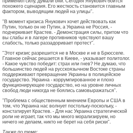
применил силу, думали они. Сегодня Янукович боится
похожего сценария. Его жесткость становится главным
фактором, выводящим людей на улицы".
"В момент кризиса Янукович хочет действовать как
Путин, только он не Путин, а Украина не Россия, -
подчеркивает Крастев. - Демонстрация силы, притом что
вы слабы и в лагере противников чувствуют вашу
слабость, только раззадоривает протест".
"Этот кризис разрешится не в Москве и не в Брюсселе.
Главное сейчас решается в Киеве, - указывает политолог.
- Какое чувство победит: страх или гнев? Не думаю, что
большинство людей на русскоязычном Востоке страны
поддерживают превращение Украины в полицейское
государство. Украина - коррумпированное и плохо
функционирующее государство, но на уровне личных
свобод люди никогда не боялись самовыражаться".
"Проблема с общественным мнением Европы и США в
том, что Украина нас волнует постольку-поскольку, -
констатирует Крастев. - Для нас Украина стратегической
роли не играет, так что мы много морализируем, но
ничего не делаем, никто не берет на себя риски".
Также по теме
: