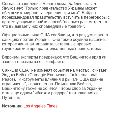
Согласно заявлению Белого дома, Байден сказал
Януковичу: "Только правительство Украины может
обеспечить мирное завершение кризиса". Байден
порекомендовал правительству вступить в переговоры с
протестующими и найти способ "всерьез рассмотреть то,
что вызывает у них справедливые тревоги".
Официальные лица США сообщили, что раздумывают о
санкциях против Украины. Они также осудили насилие,
которое чинят антиправительственные правые
группировки и проправительственные провокаторы.
Впрочем, эксперты предрекают, что Вашингтон вряд ли
захочет ввязываться в конфликт.
Санкции США "не изменят события на местах", считает
Эндрю Вейсс (Carnegie Endowment for International
Peace). "Инструменты влияния и рычаги США крайне
ограничены", - поясняет он. По мнению Вейсса,
Вашингтону также не хочется, чтобы спор за Украину
стал еще одним "яблоком раздора" в отношениях с
Путиным.
Источник:
Los Angeles Times