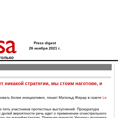
Press digest
26 ноября 2021 г.
только
 никакой стратегии, мы стоим наготове, и
вовать более инициативно, пишет Матильд Жерар в газете
Le
ые пять участников протестных выступлений. Прокуратура
 долей вероятности речь идет о применении огнестрельного
огонь по манифестантам. Премьер-министр Украины возложил