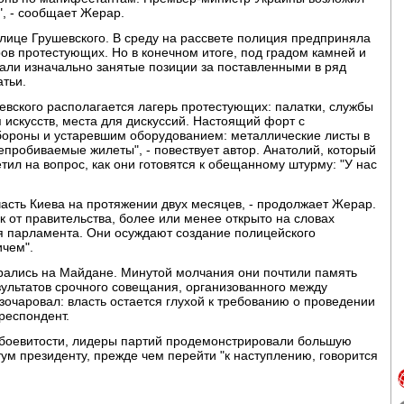
", - сообщает Жерар.
лице Грушевского. В среду на рассвете полиция предприняла
ров протестующих. Но в конечном итоге, под градом камней и
али изначально занятые позиции за поставленными в ряд
атьи.
шевского располагается лагерь протестующих: палатки, службы
искусств, места для дискуссий. Настоящий форт с
ороны и устаревшим оборудованием: металлические листы в
епробиваемые жилеты", - повествует автор. Анатолий, который
етил на вопрос, как они готовятся к обещанному штурму: "У нас
сть Киева на протяжении двух месяцев, - продолжает Жерар.
к от правительства, более или менее открыто на словах
я парламента. Они осуждают создание полицейского
ичем".
брались на Майдане. Минутой молчания они почтили память
зультатов срочного совещания, организованного между
зочаровал: власть остается глухой к требованию о проведении
респондент.
 боевитости, лидеры партий продемонстрировали большую
тум президенту, прежде чем перейти "к наступлению, говорится