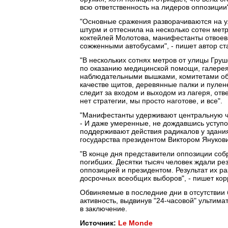
всю ответственность на лидеров оппозиции
"Основные сражения разворачиваются на у
штурм и оттеснила на несколько сотен мет
коктейлей Молотова, манифестанты отвоев
сожженными автобусами", - пишет автор ст
"В нескольких сотнях метров от улицы Гру
по оказанию медицинской помощи, галерея 
наблюдательными вышками, комитетами об
качестве щитов, деревянные палки и пулен
следит за входом и выходом из лагеря, отв
нет стратегии, мы просто наготове, и все".
"Манифестанты удерживают центральную ча
- И даже умеренные, не дождавшись уступо
поддерживают действия радикалов у здани
государства президентом Виктором Януков
"В конце дня представители оппозиции со
погибших. Десятки тысяч человек ждали ре
оппозицией и президентом. Результат их ра
досрочных всеобщих выборов", - пишет кор
Обвиняемые в последние дни в отсутствии
активность, выдвинув "24-часовой" ультима
в заключение.
Источник:
Le Monde