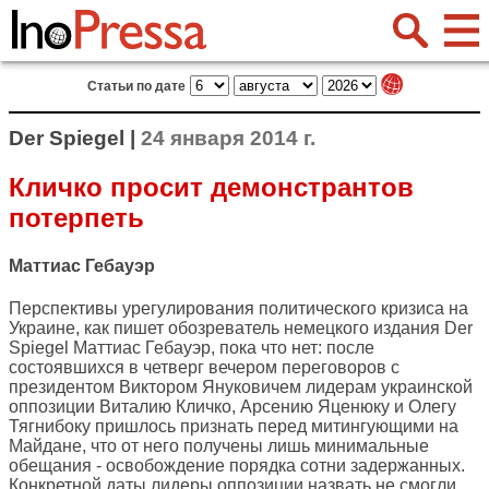
Статьи по дате
Der Spiegel |
24 января 2014 г.
Кличко просит демонстрантов
потерпеть
Маттиас Гебауэр
Перспективы урегулирования политического кризиса на
Украине, как пишет обозреватель немецкого издания
Der
Spiegel
Маттиас Гебауэр, пока что нет: после
состоявшихся в четверг вечером переговоров с
президентом Виктором Януковичем лидерам украинской
оппозиции Виталию Кличко, Арсению Яценюку и Олегу
Тягнибоку пришлось признать перед митингующими на
Майдане, что от него получены лишь минимальные
обещания - освобождение порядка сотни задержанных.
Конкретной даты лидеры оппозиции назвать не смогли,