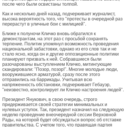
после чего были освистаны толпой.
Как и несколько дней назад, подчеркивает журналист,
высока вероятность того, что "протесты в очередной раз
перерастут в уличные бои с милицией".
Ближе к полуночи Кличко вновь обратился к
демонстрантам, на этот раз с просьбой сохранять
терпение. Политик упомянул возможность проведения
национальной забастовки, однако из его слов так и не
стало ясно, когда он и другие оппозиционные политики
планируют призвать к ней. Собравшиеся были
разочарованы выступлением Кличко, митингующие
скандировали: "Позор, позор!". Многие молодые люди,
вооружившиеся арматурой, сразу после этого
отправились на баррикады. Учитывая всю
напряженность обстановки, подчеркивает Гебауэр,
"неизвестно, контролирует ли Кличко настроения людей".
Президент Янукович, в свою очередь, строго
придерживается своей стратегии минимальных и
нулевых уступок. Так, президент назначил на следующую
неделю проведение внеочередной сессии Верховной
Рады, на которой будет обсуждаться вопрос об отставке
правительства. С учетом того, что правящая партия