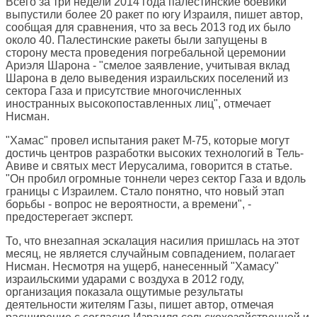
Всего за три недели 2014 года палестинские боевики
выпустили более 20 ракет по югу Израиля, пишет автор,
сообщая для сравнения, что за весь 2013 год их было
около 40. Палестинские ракеты были запущены в
сторону места проведения погребальной церемонии
Ариэля Шарона - "смелое заявление, учитывая вклад
Шарона в дело выведения израильских поселений из
сектора Газа и присутствие многочисленных
иностранных высокопоставленных лиц", отмечает
Нисман.
"Хамас" провел испытания ракет M-75, которые могут
достичь центров разработки высоких технологий в Тель-
Авиве и святых мест Иерусалима, говорится в статье.
"Он пробил огромные тоннели через сектор Газа и вдоль
границы с Израилем. Стало понятно, что новый этап
борьбы - вопрос не вероятности, а времени", -
предостерегает эксперт.
То, что внезапная эскалация насилия пришлась на этот
месяц, не является случайным совпадением, полагает
Нисман. Несмотря на ущерб, нанесенный "Хамасу"
израильскими ударами с воздуха в 2012 году,
организация показала ощутимые результаты
деятельности жителям Газы, пишет автор, отмечая