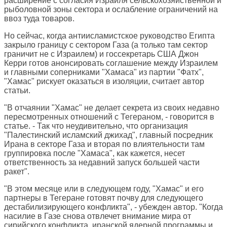
расширение с согласия Израиля сельскохозяйственной и
рыболовной зоны сектора и ослабление ограничений на
ввоз туда товаров.
Но сейчас, когда антиисламистское руководство Египта
закрыло границу с сектором Газа (а только там сектор
граничит не с Израилем) и госсекретарь США Джон
Керри готов анонсировать соглашение между Израилем
и главными соперниками "Хамаса" из партии "Фатх",
"Хамас" рискует оказаться в изоляции, считает автор
статьи.
"В отчаянии "Хамас" не делает секрета из своих недавно
пересмотренных отношений с Тегераном, - говорится в
статье. - Так что неудивительно, что организация
"Палестинский исламский джихад", главный посредник
Ирана в секторе Газа и вторая по влиятельности там
группировка после "Хамаса", как кажется, несет
ответственность за недавний запуск большей части
ракет".
"В этом месяце или в следующем году, "Хамас" и его
партнеры в Тегеране готовят почву для следующего
дестабилизирующего конфликта", - убежден автор. "Когда
насилие в Газе снова отвлечет внимание мира от
сирийского конфликта, иранской ядерной программы и