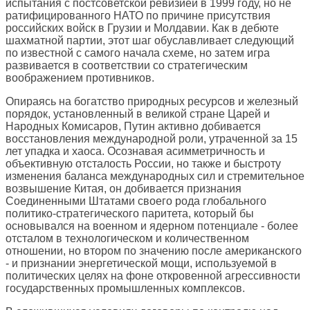
испытания с постсоветской ревизией в 1999 году, но не
ратифицированного НАТО по причине присутствия
российских войск в Грузии и Молдавии. Как в дебюте
шахматной партии, этот шаг обуславливает следующий
по известной с самого начала схеме, но затем игра
развивается в соответствии со стратегическим
воображением противников.
Опираясь на богатство природных ресурсов и железный
порядок, установленный в великой стране Царей и
Народных Комисаров, Путин активно добивается
восстановления международной роли, утраченной за 15
лет упадка и хаоса. Осознавая асимметричность и
объективную отсталость России, но также и быстроту
изменения баланса международных сил и стремительное
возвышение Китая, он добивается признания
Соединенными Штатами своего рода глобального
политико-стратегического паритета, который бы
основывался на военном и ядерном потенциале - более
отсталом в технологическом и количественном
отношении, но втором по значению после американского
- и признании энергетической мощи, используемой в
политических целях на фоне откровенной агрессивности
государственных промышленных комплексов.