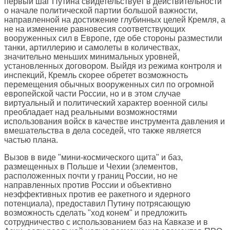
первый шаг Путина свидетельствует в действительности
о начале политической партии большой важности,
направленной на достижение глубинных целей Кремля, а
не на изменение равновесия соответствующих
вооруженных сил в Европе, где обе стороны разместили
танки, артиллерию и самолеты в количествах,
значительно меньших минимальных уровней,
установленных договором. Выйдя из режима контроля и
инспекций, Кремль скорее обретет возможность
перемещения обычных вооруженных сил по огромной
европейской части России, но и в этом случае
виртуальный и политический характер военной силы
преобладает над реальными возможностями
использования войск в качестве инструмента давления и
вмешательства в дела соседей, что также является
частью плана.
Вызов в виде "мини-космического щита" и баз,
размещенных в Польше и Чехии (элементов,
расположенных почти у границ России, но не
направленных против России и объективно
неэффективных против ее ракетного и ядерного
потенциала), предоставил Путину потрясающую
возможность сделать "ход конем" и предложить
сотрудничество с использованием баз на Кавказе и в