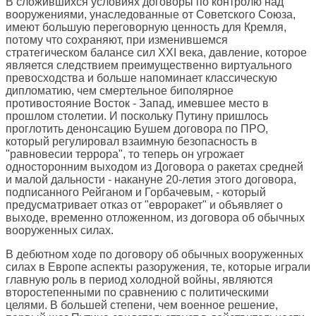
В сложившихся условиях договоры по контролю над
вооружениями, унаследованные от Советского Союза,
имеют большую переговорную ценность для Кремля,
потому что сохраняют, при изменившемся
стратегическом балансе сил XXI века, давление, которое
является следствием преимущественно виртуального
превосходства и больше напоминает классическую
дипломатию, чем смертельное биполярное
противостояние Восток - Запад, имевшее место в
прошлом столетии. И поскольку Путину пришлось
проглотить денонсацию Бушем договора по ПРО,
который регулировал взаимную безопасность в
"равновесии террора", то теперь он угрожает
односторонним выходом из Договора о ракетах средней
и малой дальности - накануне 20-летия этого договора,
подписанного Рейганом и Горбачевым, - который
предусматривает отказ от "евроракет" и объявляет о
выходе, временно отложенном, из договора об обычных
вооруженных силах.
В дебютном ходе по договору об обычных вооруженных
силах в Европе аспекты разоружения, те, которые играли
главную роль в период холодной войны, являются
второстепенными по сравнению с политическими
целями. В большей степени, чем военное решение,