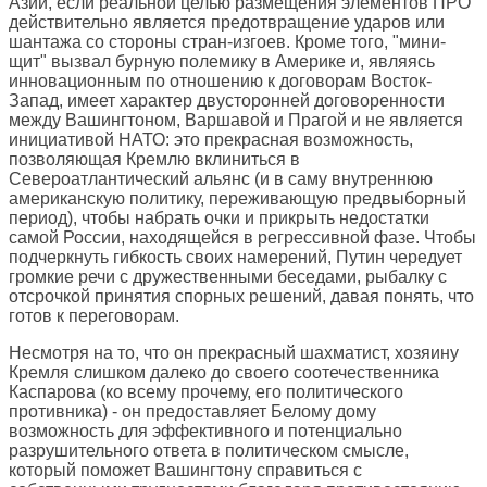
Азии, если реальной целью размещения элементов ПРО
действительно является предотвращение ударов или
шантажа со стороны стран-изгоев. Кроме того, "мини-
щит" вызвал бурную полемику в Америке и, являясь
инновационным по отношению к договорам Восток-
Запад, имеет характер двусторонней договоренности
между Вашингтоном, Варшавой и Прагой и не является
инициативой НАТО: это прекрасная возможность,
позволяющая Кремлю вклиниться в
Североатлантический альянс (и в саму внутреннюю
американскую политику, переживающую предвыборный
период), чтобы набрать очки и прикрыть недостатки
самой России, находящейся в регрессивной фазе. Чтобы
подчеркнуть гибкость своих намерений, Путин чередует
громкие речи с дружественными беседами, рыбалку с
отсрочкой принятия спорных решений, давая понять, что
готов к переговорам.
Несмотря на то, что он прекрасный шахматист, хозяину
Кремля слишком далеко до своего соотечественника
Каспарова (ко всему прочему, его политического
противника) - он предоставляет Белому дому
возможность для эффективного и потенциально
разрушительного ответа в политическом смысле,
который поможет Вашингтону справиться с