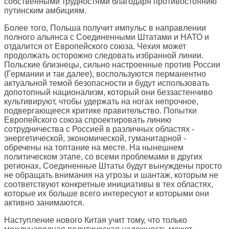
собственными трудностями благодаря противостоянию
путинским амбициям.
Более того, Польша получит импульс в направлении
полного альянса с Соединенными Штатами и НАТО и
отдалится от Европейского союза. Чехия может
продолжать осторожно следовать избранной линии.
Польские близнецы, сильно настроенные против России
(Германии и так далее), воспользуются перманентно
актуальной темой безопасности и будут использовать
допотопный национализм, который они беззастенчиво
культивируют, чтобы удержать на ногах непрочное,
подвергающееся критике правительство. Попытки
Европейского союза спроектировать линию
сотрудничества с Россией в различных областях -
энергетической, экономической, гуманитарной -
обречены на топтание на месте. На нынешнем
политическом этапе, со всеми проблемами в других
регионах, Соединенные Штаты будут вынуждены просто
не обращать внимания на угрозы и шантаж, которым не
соответствуют конкретные инициативы в тех областях,
которые их больше всего интересуют и которыми они
активно занимаются.
Наступление нового Китая учит тому, что только