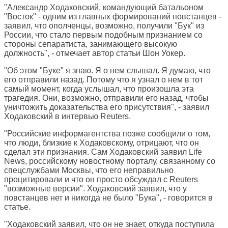
"Александр Ходаковский, командующий батальоном
"Восток" - одним из главных формирований повстанцев -
заявил, что ополченцы, возможно, получили "Бук" из
России, что стало первым подобным признанием со
стороны сепаратиста, занимающего высокую
должность", - отмечает автор статьи Шон Уокер.
"Об этом "Буке" я знаю. Я о нем слышал. Я думаю, что
его отправили назад. Потому что я узнал о нем в тот
самый момент, когда услышал, что произошла эта
трагедия. Они, возможно, отправили его назад, чтобы
уничтожить доказательства его присутствия", - заявил
Ходаковский в интервью Reuters.
"Российские информагентства позже сообщили о том,
что люди, близкие к Ходаковскому, отрицают, что он
сделал эти признания. Сам Ходаковский заявил Life
News, российскому новостному порталу, связанному со
спецслужбами Москвы, что его неправильно
процитировали и что он просто обсуждал с Reuters
"возможные версии". Ходаковский заявил, что у
повстанцев нет и никогда не было "Бука", - говорится в
статье.
"Ходаковский заявил, что он не знает, откуда поступила