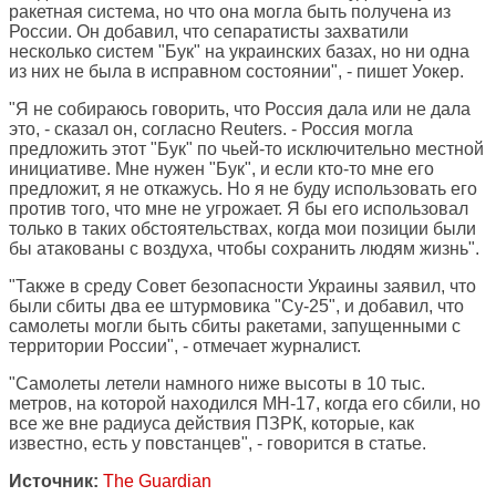
ракетная система, но что она могла быть получена из
России. Он добавил, что сепаратисты захватили
несколько систем "Бук" на украинских базах, но ни одна
из них не была в исправном состоянии", - пишет Уокер.
"Я не собираюсь говорить, что Россия дала или не дала
это, - сказал он, согласно Reuters. - Россия могла
предложить этот "Бук" по чьей-то исключительно местной
инициативе. Мне нужен "Бук", и если кто-то мне его
предложит, я не откажусь. Но я не буду использовать его
против того, что мне не угрожает. Я бы его использовал
только в таких обстоятельствах, когда мои позиции были
бы атакованы с воздуха, чтобы сохранить людям жизнь".
"Также в среду Совет безопасности Украины заявил, что
были сбиты два ее штурмовика "Су-25", и добавил, что
самолеты могли быть сбиты ракетами, запущенными с
территории России", - отмечает журналист.
"Самолеты летели намного ниже высоты в 10 тыс.
метров, на которой находился MH-17, когда его сбили, но
все же вне радиуса действия ПЗРК, которые, как
известно, есть у повстанцев", - говорится в статье.
Источник:
The Guardian