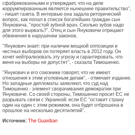
сфабрикованными и утверждает, что на деле
коррумпированным является нынешнее правительство",
- пишет газета. В интервью она задала риторический
вопрос, как попал в список богатейших граждан сын
Януковича, "простой зубной врач. Сколько зубов надо
для этого вырвать?". Отец и сын Януковичи отрицают
обвинения в нарушении законов.
"Янукович знает: при наличии мощной оппозиции и
честных выборов он потеряет власть в 2012 году. Он
хочет нейтрализовать эту угрозу и гарантировать, что
меня на выборы не допустят", - сказала Тимошенко.
"Янукович и его союзники говорят, что не имеют
отношения к этим уголовным делам", - отмечает издание.
Но западные дипломаты заявляют, что суд над
Тимошенко - элемент сворачивания демократии при
Януковиче. Со своей стороны, Тимошенко просит ЕС не
разрывать связи с Украиной: если ЕС "оставит страну
один на один с этим режимом, она будет отброшена в
прошлое на несколько десятилетий".
Источник:
The Guardian