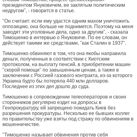
президентом Януковичем, ее заклятым политическим
недругом", - говорится в статье.
"Он считает: если ему удастся одним махом уничтожить
оппозицию, она больше не поднимется. Поэтому на меня
заводят эти уголовные дела, одно за другим", - сказала
Тимошенко в интервью о Януковиче. По ее словам, он
действует такими же средствами, "как Сталин в 1937".
Тимошенко обвиняют в том, что она якобы направила
деньги, полученные в соответствии с Киотским
протоколом, на выплату пенсий, в приобретении машин
"скорой помощи" по завышенным ценам, а также в
заключении с Россией газового контракта, из-за которого
Украина будто бы потеряла 440 млн долларов.
Последнее из этих дел дошло до суда.
Тимошенко в сопровождении телеоператоров и своих
сторонников регулярно ездит на допросы в
Генпрокуратуру, ей запрещено покидать Киев без
разрешения прокуратуры. Несколько ее бывших коллег
по правительству уже взяты под стражу по обвинениям в
мошенничестве.
"Тимошенко называет обвинения против себя