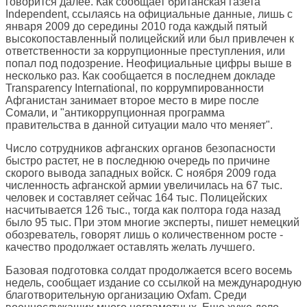
говорится далее. Как сообщает британская газета
Independent, ссылаясь на официальные данные, лишь с
января 2009 до середины 2010 года каждый пятый
высокопоставленный полицейский или был привлечен к
ответственности за коррупционные преступления, или
попал под подозрение. Неофициальные цифры выше в
несколько раз. Как сообщается в последнем докладе
Transparency International, по коррумпированности
Афганистан занимает второе место в мире после
Сомали, и "антикоррупционная программа
правительства в данной ситуации мало что меняет".
Число сотрудников афганских органов безопасности
быстро растет, не в последнюю очередь по причине
скорого вывода западных войск. С ноября 2009 года
численность афганской армии увеличилась на 67 тыс.
человек и составляет сейчас 164 тыс. Полицейских
насчитывается 126 тыс., тогда как полтора года назад
было 95 тыс. При этом многие эксперты, пишет немецкий
обозреватель, говорят лишь о количественном росте -
качество продолжает оставлять желать лучшего.
Базовая подготовка солдат продолжается всего восемь
недель, сообщает издание со ссылкой на международную
благотворительную организацию Oxfam. Среди