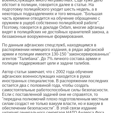
военнослужащих много неграмотных. Еще хуже дело
обстоит в полиции, говорится далее в статье. На
подготовку полицейского уходит шесть недель, а в
некоторых подразделениях и того меньше. "Большая
часть времени отводится на обучение обращению с
оружием в ущерб собственно полицейской работе".
Поэтому, говорится в докладе Oxfam, многие афганцы
видят в полицейских не достойных хранителей закона, а
беззаконные вооруженные формирования.
По данным афганских спецслужб, находящимся в
распоряжении немецкого издания, в рядах афганской
армии и полиции имеется 130-150 "законсервированных"
агентов "Талибана". До 7% личного состава армии и
полиции поддерживает цели и задачи талибов.
Автор статьи замечает, что с 2002 года обучение
афганских военнослужащих находится в руках
иностранных специалистов. В распоряжении последних
остается два с половиной года, чтобы создать
самостоятельные работоспособные силы безопасности.
Если с поставленной задачей они не справятся, то
"передача полномочий плохо подготовленным местным
силам создаст не только вакуум власти, но и вакуум в
обеспечении безопасности". В этой связи издание
цитирует генерального секретаря НАТО Андерса Фога