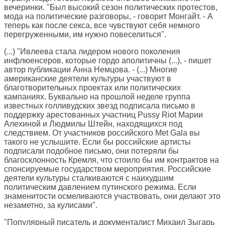
вечеринки. "Был высокий сезон политических протестов,
мода на политические разговоры, - говорит Монгайт. - А
теперь как после секса, все чувствуют себя немного
перегруженными, им нужно повеселиться".
(...) "Ивлеева стала лидером нового поколения
инфлюенсеров, которые гордо аполитичны (...), - пишет
автор публикации Анна Немцова. - (...) Многие
американские деятели культуры участвуют в
благотворительных проектах или политических
кампаниях. Буквально на прошлой неделе группа
известных голливудских звезд подписала письмо в
поддержку арестованных участниц Pussy Riot Марии
Алехиной и Людмилы Штейн, находящихся под
следствием. От участников российского Met Gala вы
такого не услышите. Если бы российские артисты
подписали подобное письмо, они потеряли бы
благосклонность Кремля, что стоило бы им контрактов на
спонсируемые государством мероприятия. Российские
деятели культуры сталкиваются с наихудшим
политическим давлением путинского режима. Если
знаменитости осмеливаются участвовать, они делают это
незаметно, за кулисами".
"Популярный писатель и документалист Михаил Зыгарь