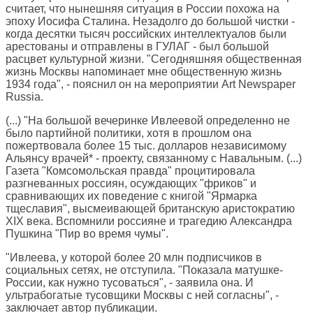
считает, что нынешняя ситуация в России похожа на
эпоху Иосифа Сталина. Незадолго до большой чистки -
когда десятки тысяч российских интеллектуалов были
арестованы и отправлены в ГУЛАГ - был большой
расцвет культурной жизни. "Сегодняшняя общественная
жизнь Москвы напоминает мне общественную жизнь
1934 года", - пояснил он на мероприятии Art Newspaper
Russia.
(...) "На большой вечеринке Ивлеевой определенно не
было партийной политики, хотя в прошлом она
пожертвовала более 15 тыс. долларов независимому
Альянсу врачей* - проекту, связанному с Навальным. (...)
Газета "Комсомольская правда" процитировала
разгневанных россиян, осуждающих "фриков" и
сравнивающих их поведение с книгой "Ярмарка
тщеславия", высмеивающей британскую аристократию
XIX века. Вспомнили россияне и трагедию Александра
Пушкина "Пир во время чумы".
"Ивлеева, у которой более 20 млн подписчиков в
социальных сетях, не отступила. "Показала матушке-
России, как нужно тусоваться", - заявила она. И
ультрабогатые тусовщики Москвы с ней согласны", -
заключает автор публикации.