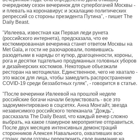
очередному сезон вечеринок для супербогачей Москвы -
и плевать на коронавирус и эскалацию политических
репрессий со стороны президента Путина", - пишет
The
Daily Beast
.
"Ивлеева, известная как Первая леди рунета
(российского интернета), предсказала, что ее
костюмированная вечеринка станет ответом Москвы на
Met Gala, и гости не разочаровали, появившись
разодетыми в наряды от кутюр, драгоценности, короны,
рога и десятки тщательно продуманных головных уборов
и дизайнерских костюмов. Некоторые объезжали
ресторан на мотоциклах. Единственное, чего не хватало -
это масок для лица, чтобы замедлить распространение
COVID-19 среди беззаботных гуляк", - говорится в статье.
"После вечеринки Ивлеевой на прошлой неделе
российские богачи начали безумствовать - все это
задокументировано в соцсетях. Анна Монгайт, звезда
независимого российского телеканала "Дождь",
рассказала The Daily Beast, что каждый вечер сложно
выбрать, на какое гламурное мероприятие отправиться.
После двух месяцев интенсивных демонстраций
сторонников Алексея Навального, охвативших всю
страну, люди готовы переключить свое внимание на