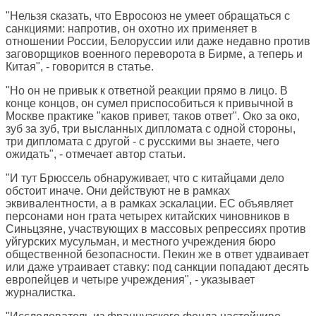
"Нельзя сказать, что Евросоюз не умеет обращаться с
санкциями: напротив, он охотно их применяет в
отношении России, Белоруссии или даже недавно против
заговорщиков военного переворота в Бирме, а теперь и
Китая", - говорится в статье.
"Но он не привык к ответной реакции прямо в лицо. В
конце концов, он сумел приспособиться к привычной в
Москве практике "каков привет, таков ответ". Око за око,
зуб за зуб, три высланных дипломата с одной стороны,
три дипломата с другой - с русскими вы знаете, чего
ожидать", - отмечает автор статьи.
"И тут Брюссель обнаруживает, что с китайцами дело
обстоит иначе. Они действуют не в рамках
эквивалентности, а в рамках эскалации. ЕС объявляет
персонами нон грата четырех китайских чиновников в
Синьцзяне, участвующих в массовых репрессиях против
уйгурских мусульман, и местного учреждения бюро
общественной безопасности. Пекин же в ответ удваивает
или даже утраивает ставку: под санкции попадают десять
европейцев и четыре учреждения", - указывает
журналистка.