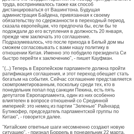
труда, воспринималось также как способ
дистанцироваться от Вашингтона. Будущая
администрация Байдена, привязанная к своему
обязательству по сдержанности в переходный период,
сказала европейцам, что предпочла бы, если бы те
подождали до его вступления в должность 20 января,
прежде чем заключать это соглашение.
Подразумевалось, что после прихода в Белый дом мы
сможем согласовывать с вами нашу политику в
отношении Китая. Именно это побудило президента Си
быстро перейти к заключению", - пишет Кауфман.
"(...) Теперь в Европейском парламенте должна пройти
ратификация соглашения, и этот переход обещает стать
богатым на события. Сейчас соглашение представляется
скомпрометированным, поскольку среди тех, кто в
понедельник попал под санкции Пекина, есть пять
депутатов Европарламента, один из них особенно
влиятелен в вопросе отношений со Срединной
империей: это немец из партии "Зеленые" Райнхард
Бутикофер, председатель парламентской группы по
Китаю", - говорится далее.
"Китайские ответные шаги несомненно создают новую
ситуацию", - признал Боррель в понедельник 22 марта.