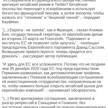
"Исследователь из французского фонда настойчиво
критикует китайский режим в Twitter? Китайское
посольство переходит к оскорблениям и использует
богатство французской лексики, а затем зоологии, чтобы
назвать его "гопником" и "бешеной гиеной", - передает
Кауфман.
"(...) Европа - не тряпка", как и Франция, - сказал Клеман
Бон, государственный секретарь по европейским делам
во вторник 23 марта на Franceinfo. "Парламент и
институты ЕС не позволят себя запугать", - пообещал
председатель Европейского парламента Давид Сассоли.
Возмущение приветствуется; теперь придется его
доказать", - рассуждает автор публикации.
"И здесь для ЕС все усложняется. Потому что не позднее
чем 30 декабря 2020 года ЕС под председательством
Германии размахивал, как дипломатическим трофеем,
заключенным с Пекином всеобъемлющим соглашением
об инвестиционном сотрудничестве, направленным на
то, чтобы немного больше открыть китайский рынок для
европейских компаний", - напоминает обозреватель.
"(...) Резко критикуемое соглашение, заключенное в
разгар репрессий в Синьцзяне и Гонконге, без
достаточно твердых гарантий по поводу принудительного