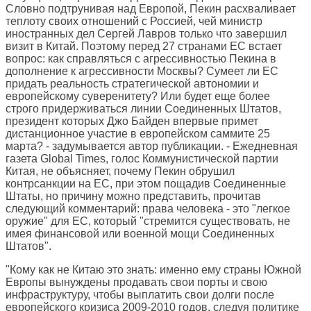
Словно подтрунивая над Европой, Пекин расхваливает
теплоту своих отношений с Россией, чей министр
иностранных дел Сергей Лавров только что завершил
визит в Китай. Поэтому перед 27 странами ЕС встает
вопрос: как справляться с агрессивностью Пекина в
дополнение к агрессивности Москвы? Сумеет ли ЕС
придать реальность стратегической автономии и
европейскому суверенитету? Или будет еще более
строго придерживаться линии Соединенных Штатов,
президент которых Джо Байден впервые примет
дистанционное участие в европейском саммите 25
марта? - задумывается автор публикации. - Ежедневная
газета Global Times, голос Коммунистической партии
Китая, не объясняет, почему Пекин обрушил
контрсанкции на ЕС, при этом пощадив Соединенные
Штаты, но причину можно представить, прочитав
следующий комментарий: права человека - это "легкое
оружие" для ЕС, который "стремится существовать, не
имея финансовой или военной мощи Соединенных
Штатов".
"Кому как не Китаю это знать: именно ему страны Южной
Европы вынуждены продавать свои порты и свою
инфраструктуру, чтобы выплатить свои долги после
европейского кризиса 2009-2010 годов, следуя политике