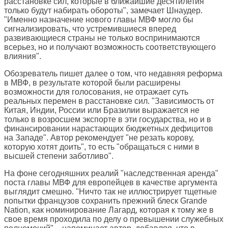
расстановке сил, которые в ближайшие десятилетия
только будут набирать обороты", замечает Шнаудер.
"Именно назначение нового главы МВФ могло бы
сигнализировать, что устремившиеся вперед
развивающиеся страны не только воспринимаются
всерьез, но и получают возможность соответствующего
влияния".
Обозреватель пишет далее о том, что недавняя реформа
в МВФ, в результате которой были расширены
возможности для голосования, не отражает суть
реальных перемен в расстановке сил. "Зависимость от
Китая, Индии, России или Бразилии выражается не
только в возросшем экспорте в эти государства, но и в
финансировании нарастающих бюджетных дефицитов
на Западе". Автор рекомендует "не резать корову,
которую хотят доить", то есть "обращаться с ними в
высшей степени заботливо".
На фоне сегодняшних реалий "наследственная аренда"
поста главы МВФ для европейцев в качестве аргумента
выглядит смешно. "Ничто так не иллюстрирует тщетные
попытки французов сохранить прежний блеск Grande
Nation, как номинирование Лагард, которая к тому же в
свое время проходила по делу о превышении служебных