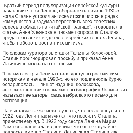
"Краткий период популяризации еврейской культуры,
начавшийся при Ленине, оборвался в начале 1930-х,
когда Сталин устроил антисемитские чистки в рядах
коммунистов и задумал переселить всех советских
евреев в область на китайской границе", - говорится в
статье. Анна Ульянова в письме попросила Сталина
предать огласке сведения о еврейских корнях Ленина,
чтобы побороть рост антисемитизма.
По словам куратора выставки Татьяны Колосковой,
Сталин проигнорировал просьбу и приказал Анне
Ильиничне молчать о ее письме.
"Письмо сестры Ленина стало доступно российским
историкам в начале 1990-х, но его подлинность бурно
оспаривалась", - пишет издание. Колоскова,
авторитетнейший специалист по биографии Ленина, как
называют ее авторы, сама выбрала это письмо для
экспозиции.
На выставке также можно узнать, что после инсульта в
1922 году Ленин так мучился, что просил у Сталина
принести ему яд. В 1922 году сестра Ленина Мария
Ульянова написала в дневнике, что он не случайно
попросил именно Сталина: Ленин знал Сталина как