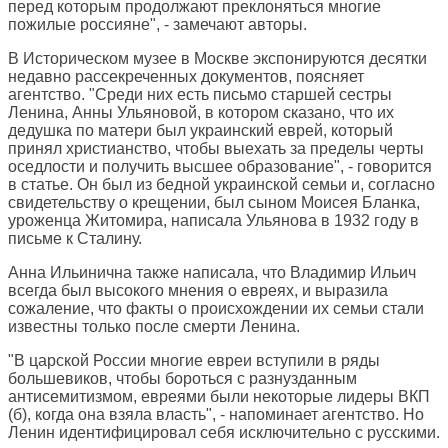
перед которым продолжают преклоняться многие
пожилые россияне", - замечают авторы.
В Историческом музее в Москве экспонируются десятки
недавно рассекреченных документов, поясняет
агентство. "Среди них есть письмо старшей сестры
Ленина, Анны Ульяновой, в котором сказано, что их
дедушка по матери был украинский еврей, который
принял христианство, чтобы выехать за пределы черты
оседлости и получить высшее образование", - говорится
в статье. Он был из бедной украинской семьи и, согласно
свидетельству о крещении, был сыном Моисея Бланка,
уроженца Житомира, написала Ульянова в 1932 году в
письме к Сталину.
Анна Ильинична также написала, что Владимир Ильич
всегда был высокого мнения о евреях, и выразила
сожаление, что факты о происхождении их семьи стали
известны только после смерти Ленина.
"В царской России многие евреи вступили в ряды
большевиков, чтобы бороться с разнузданным
антисемитизмом, евреями были некоторые лидеры ВКП
(б), когда она взяла власть", - напоминает агентство. Но
Ленин идентифицировал себя исключительно с русскими.