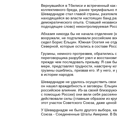
Вернувшийся в Тбилиси и встреченный как с
коллективного бреда, ранее триумфально п
Шеварднадзе стал главой страны, разломле
находящейся во власти настоящих банд раз
демократического опыта. Ставшей независи
подходящее слово) неконтролируемая Росс
Абхазия никогда бы не начала отделение (к
вооружали, не подталкивали российские во
сидел Борис Ельцин. Южная Осетия не отде
Северной, которые остались в составе Рос
Грузины, немного протрезвев, обратились с
переговорщика разрубит узел и восстанови
прежде чем последовать призыву. Я сам бы
мере, представлял трудности, навстречу ко
грузины ошиблись, призвав его. И у него, и
в истории народов.
Шеварднадзе не удалось осуществить свои 
он нашел враждебность и заговоры. Ельцин
российское влияние. Из-за своей близорук
с помощью России) они вели себя рассеянн
действовали силы (главным образом из кру
этот участок Советского Союза, даже цено
У Шеварднадзе не было другого выбора, как
Союза - Соединенные Штаты Америки. В В