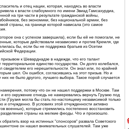
паситель и отец нации, которая, находясь во власти
ривела к власти слабоумного по имени Звиад Гамсахурдиа,
нной на три части в результате гражданской войны,
бойников, без экономики, без национальной армии, без
мой страны, на границе которой нависала (это самое
ия.
оторое она с успехом завершила), если бы ей не помогали, не
енные, которые действовали независимо и против Кремля, где
лилась бы, если бы не поддержка братьев из Осетии
сийской Федерации.
 призывом к Шеварднадзе в надежде, что его талант
т территориальное единство государства. Он долго колебался,
л свидетелем его нерешительности. Он знал или, по крайней
торым шел. Он ошибся, согласившись на этот призыв. Но и
 у них не было другого, лучшего выбора. Такое порой случается
намерения, потому что он не нашел поддержки в Москве. Там
 и его окружение отнюдь не намеревались вернуть Грузию под
ости (Грузия могла бы стать по-настоящему независимой только
о и отчужденно. В условиях этой отчужденности активно
гов военных), которые стремились постепенно восстановить
й разделения страны на мелкие феоды. Что и произошло.
 обратить взор на истинных "спонсоров" развала Советского
ашингтоне он нашел внимательных слушателей. Там уже