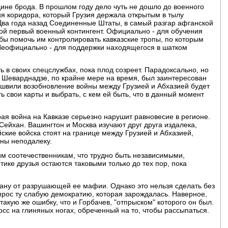
ине брода. В прошлом году дело чуть не дошло до военного
ия коридора, который Грузия держала открытым в тылу
Два года назад Соединенные Штаты, в самый разгар афганской
ой первый военный контингент. Официально - для обучения
обы помочь им контролировать кавказские тропы, по которым
 Неофициально - для поддержки находящегося в шатком
 в своих спецслужбах, пока плод созреет. Парадоксально, но
и Шеварднадзе, по крайне мере на время, был заинтересован
швили возобновление войны между Грузией и Абхазией будет
 свои карты и выбрать, с кем ей быть, что в данный момент
рая война на Кавказе серьезно нарушит равновесие в регионе.
Сейхан. Вашингтон и Москва изучают друг друга издалека,
йские войска стоят на границе между Грузией и Абхазией,
ны неподалеку.
м соотечественникам, что трудно быть независимыми,
тике друзья остаются таковыми только до тех пор, пока
рану от разрушающей ее мафии. Однако это нельзя сделать без
опрос ту слабую демократию, которая зарождалась. Наверное,
акую же ошибку, что и Горбачев, "отпрыском" которого он был.
сс на глиняных ногах, обреченный на то, чтобы рассыпаться.