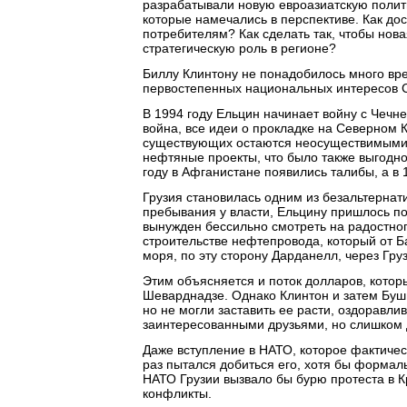
разрабатывали новую евроазиатскую полити
которые намечались в перспективе. Как д
потребителям? Как сделать так, чтобы нова
стратегическую роль в регионе?
Биллу Клинтону не понадобилось много вре
первостепенных национальных интересов 
В 1994 году Ельцин начинает войну с Чечн
война, все идеи о прокладке на Северном 
существующих остаются неосуществимыми.
нефтяные проекты, что было также выгодно 
году в Афганистане появились талибы, а в 1
Грузия становилась одним из безальтернати
пребывания у власти, Ельцину пришлось п
вынужден бессильно смотреть на радостно
строительстве нефтепровода, который от Б
моря, по эту сторону Дарданелл, через Гру
Этим объясняется и поток долларов, котор
Шеварднадзе. Однако Клинтон и затем Буш
но не могли заставить ее расти, оздоравл
заинтересованными друзьями, но слишком 
Даже вступление в НАТО, которое фактичес
раз пытался добиться его, хотя бы формал
НАТО Грузии вызвало бы бурю протеста в Кр
конфликты.