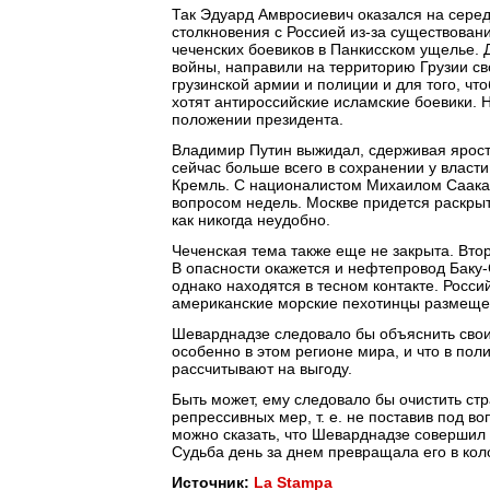
Так Эдуард Амвросиевич оказался на серед
столкновения с Россией из-за существован
чеченских боевиков в Панкисском ущелье. 
войны, направили на территорию Грузии св
грузинской армии и полиции и для того, чт
хотят антироссийские исламские боевики.
положении президента.
Владимир Путин выжидал, сдерживая ярость
сейчас больше всего в сохранении у власт
Кремль. С националистом Михаилом Саака
вопросом недель. Москве придется раскрыть
как никогда неудобно.
Чеченская тема также еще не закрыта. Вто
В опасности окажется и нефтепровод Баку-
однако находятся в тесном контакте. Росси
американские морские пехотинцы размеще
Шеварднадзе следовало бы объяснить свои
особенно в этом регионе мира, и что в поли
рассчитывают на выгоду.
Быть может, ему следовало бы очистить ст
репрессивных мер, т. е. не поставив под в
можно сказать, что Шеварднадзе совершил т
Судьба день за днем превращала его в коло
Источник:
La Stampa