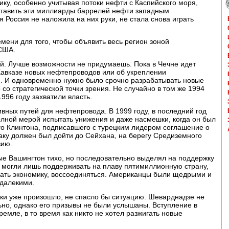
ку, особенно учитывая потоки нефти с Каспийского моря,
оставить эти миллиарды баррелей нефти западным
я Россия не наложила на них руки, не стала снова играть
мени для того, чтобы объявить весь регион зоной
США.
ей. Лучше возможности не придумаешь. Пока в Чечне идет
Кавказе новых нефтепроводов или об укреплении
 И одновременно нужно было срочно разрабатывать новые
со стратегической точки зрения. Не случайно в том же 1994
996 году захватили власть.
вных путей для нефтепровода. В 1999 году, в последний год
олной мерой испытать унижения и даже насмешки, когда он был
го Клинтона, подписавшего с турецким лидером соглашение о
аку должен был дойти до Сейхана, на берегу Средиземного
зию.
ые Вашингтон тихо, но последовательно выделял на поддержку
 могли лишь поддерживать на плаву пятимиллионную страну,
ивать экономику, воссоединяться. Американцы были щедрыми и
далекими.
ки уже произошло, не спасло бы ситуацию. Шеварднадзе не
ьно, однако его призывы не были услышаны. Вступление в
емле, в то время как никто не хотел разжигать новые