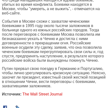
что среди нападавших находятся вдовы боевиков,
убитых во время конфликта. Боевики находятся в
Москве, чтобы "умереть, а не выжить", - отмечается на
веб-сайте.
События в Москве схожи с захватом чеченскими
боевиками в 1995 году около тысячи заложников в
больнице одного из южных российских городов. Тогда
после переговоров с боевиками Москва позволила им
безнаказанно уехать в Чечню и достигла с ними
договоренности о прекращении огня. Российские
военные осудили эту сделку, заявив, что она позволила
чеченским боевикам перегруппировать свои силы и, год
спустя, предпринять наступление, в результате которого
российские войска были вынуждены покинуть Чечню.
Путин прервал свою поездку в Германию и Португалию,
чтобы лично урегулировать кризисную ситуацию. Неясно,
захочет ли президент, известный своей жесткой позицией
в отношении Чечни, вести переговоры с боевиками,
захватившими заложников.
Источник:
The Wall Street Journal