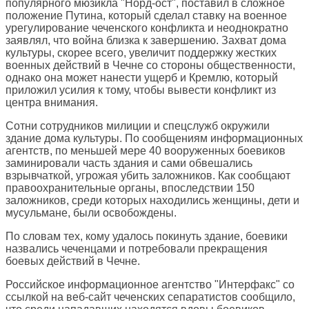
популярного мюзикла "Норд-ост", поставил в сложное
положение Путина, который сделал ставку на военное
урегулирование чеченского конфликта и неоднократно
заявлял, что война близка к завершению. Захват дома
культуры, скорее всего, увеличит поддержку жестких
военных действий в Чечне со стороны общественности,
однако она может нанести ущерб и Кремлю, который
приложил усилия к тому, чтобы вывести конфликт из
центра внимания.
Сотни сотрудников милиции и спецслужб окружили
здание дома культуры. По сообщениям информационных
агентств, по меньшей мере 40 вооруженных боевиков
заминировали часть здания и сами обвешались
взрывчаткой, угрожая убить заложников. Как сообщают
правоохранительные органы, впоследствии 150
заложников, среди которых находились женщины, дети и
мусульмане, были освобождены.
По словам тех, кому удалось покинуть здание, боевики
назвались чеченцами и потребовали прекращения
боевых действий в Чечне.
Российское информационное агентство "Интерфакс" со
ссылкой на веб-сайт чеченских сепаратистов сообщило,