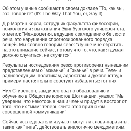
Об этом ученые сообщают в своем докладе "То, как вы,
эээ, говорите" (It's The Way That You, er, Say It).
Д-р Мартин Корли, сотрудник факультета философии,
психологии и языкознания Эдинбургского университета,
отметил: "Междометия, ведущие к замедлению беглости
речи, это нарушение спрогнозированного порядка
вещей. Мы словно говорим себе: "Лучше мне обратить
на это внимание сейчас, потому что то, что, как я думал,
должно случиться, не случится".
Результаты исследования резко противоречат нынешним
представлениям о "мэканье" и "эканье" в речи. Теле- и
радиоведущим, политикам, адвокатам и духовенству, к
примеру, настоятельно советуют избавляться от них.
Нил Стивенсон, замдиректора по образованию и
обучению в Обществе юристов Шотландии, указал: "Мы
уверены, что некоторые наши члены придут в восторг от
того, что их "ммм" теперь считаются признаком
совершенной коммуникации".
Сейчас исследователи изучают, могут ли слова-паразиты,
такие как "типа", действовать аналогично междометиям.