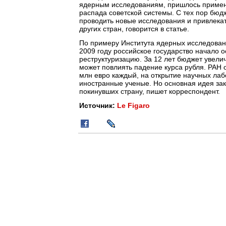
ядерным исследованиям, пришлось применя
распада советской системы. С тех пор бюд
проводить новые исследования и привлекат
других стран, говорится в статье.
По примеру Института ядерных исследовани
2009 году российское государство начало 
реструктуризацию. За 12 лет бюджет увелич
может повлиять падение курса рубля. РАН о
млн евро каждый, на открытие научных лаб
иностранные ученые. Но основная идея зак
покинувших страну, пишет корреспондент.
Источник:
Le Figaro