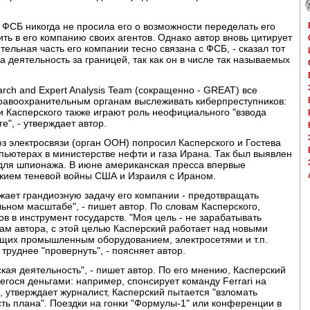
 ФСБ никогда не просила его о возможности переделать его
ть в его компанию своих агентов. Однако автор вновь цитирует
тельная часть его компании тесно связана с ФСБ, - сказал тот
а деятельность за границей, так как он в числе так называемых
rch and Expert Analysis Team (сокращенно - GREAT) все
равоохранительным органам выслеживать киберпреступников:
ки Касперского также играют роль неофициального "взвода
е", - утверждает автор.
 электросвязи (орган ООН) попросил Касперского и Гостева
пьютерах в министерстве нефти и газа Ирана. Так был выявлен
 для шпионажа. В июне американская пресса впервые
ужием теневой войны США и Израиля с Ираном.
жает грандиозную задачу его компании - предотвращать
ьном масштабе", - пишет автор. По словам Касперского,
в в инструмент государств. "Моя цель - не зарабатывать
овам автора, с этой целью Касперский работает над новыми
щих промышленным оборудованием, электросетями и т.п.
труднее "провернуть", - поясняет автор.
кая деятельность", - пишет автор. По его мнению, Касперский
ося деньгами: например, спонсирует команду Ferrari на
, утверждает журналист, Касперский пытается "взломать
асть плана". Поездки на гонки "Формулы-1" или конференции в