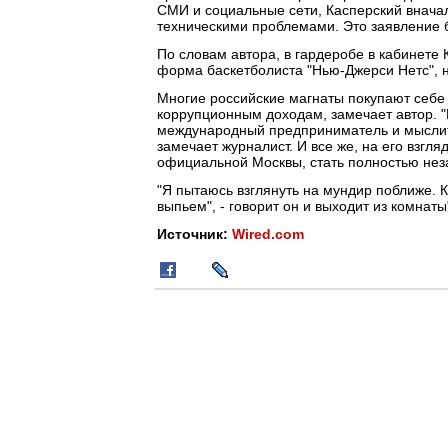
СМИ и социальные сети, Касперский вначал
техническими проблемами. Это заявление 
По словам автора, в гардеробе в кабинете 
форма баскетболиста "Нью-Джерси Нетс", н
Многие российские магнаты покупают себе
коррупционным доходам, замечает автор. "
международный предприниматель и мыслител
замечает журналист. И все же, на его взгля
официальной Москвы, стать полностью нез
"Я пытаюсь взглянуть на мундир поближе. 
выпьем", - говорит он и выходит из комнаты"
Источник:
Wired.com