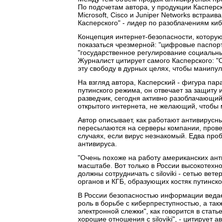
По подсчетам автора, у продукции Касперс
Microsoft, Cisco и Juniper Networks встраи
Касперского" - лидер по разоблачениям к
Концепция интернет-безопасности, котору
показаться чрезмерной: "цифровые паспорт
"государственное регулирование социальны
Журналист цитирует самого Касперского: "
эту свободу в дурных целях, чтобы манип
На взгляд автора, Касперский - фигура пар
путинского режима, он отвечает за защит
разведчик, сегодня активно разоблачающий
открытого интернета, не желающий, чтобы 
Автор описывает, как работают антивирусн
пересылаются на серверы компании, прове
случаях, если вирус незнакомый. Едва пр
антивируса.
"Очень похоже на работу американских ан
масштабе. Вот только в России высокотехн
должны сотрудничать с siloviki - сетью ве
органов и КГБ, образующих костяк путинског
В России безопасностью информации ведае
роль в борьбе с киберпреступностью, а та
электронной слежки", как говорится в стат
хорошие отношения с siloviki", - цитирует 