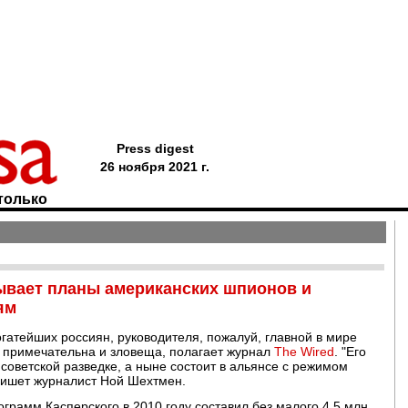
Press digest
26 ноября 2021 г.
только
вает планы американских шпионов и
ям
огатейших россиян, руководителя, пожалуй, главной в мире
- примечательна и зловеща, полагает журнал
The Wired
. "Его
советской разведке, а ныне состоит в альянсе с режимом
 пишет журналист Ной Шехтмен.
рамм Касперского в 2010 году составил без малого 4,5 млн.