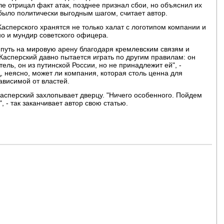
е отрицал факт атак, позднее признал сбои, но объяснил их
было политически выгодным шагом, считает автор.
Касперского хранятся не только халат с логотипом компании и
о и мундир советского офицера.
 путь на мировую арену благодаря кремлевским связям и
Касперский давно пытается играть по другим правилам: он
ь, он из путинской России, но не принадлежит ей", -
д, неясно, может ли компания, которая столь ценна для
ависимой от властей.
Касперский захлопывает дверцу. "Ничего особенного. Пойдем
, - так заканчивает автор свою статью.