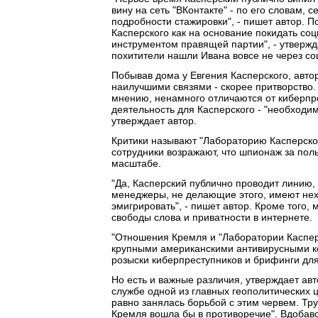
вину на сеть "ВКонтакте" - по его словам, 
подробности стажировки", - пишет автор. П
Касперского как на основание покидать со
инструментом правящей партии", - утвержда
похитители нашли Ивана вовсе не через со
Побывав дома у Евгения Касперского, автор
наилучшими связями - скорее притворство. 
мнению, ненамного отличаются от киберпре
деятельность для Касперского - "необходим
утверждает автор.
Критики называют "Лабораторию Касперско
сотрудники возражают, что шпионаж за по
масштабе.
"Да, Касперский публично проводит линию, 
менеджеры, не делающие этого, имеют нех
эмигрировать", - пишет автор. Кроме того,
свободы слова и приватности в интернете.
"Отношения Кремля и "Лаборатории Касперс
крупными американскими антивирусными комп
розыски киберпреступников и брифинги для
Но есть и важные различия, утверждает ав
службе одной из главных геополитических 
равно занялась борьбой с этим червем. Тру
Кремля вошла бы в противоречие". Вдобаво