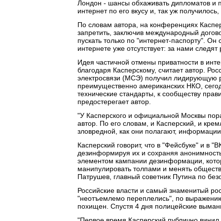
Лондон - шансы обхаживать дипломатов и по
интернет по его вкусу и, так уж получилось,
По словам автора, на конференциях Касперс
запретить, заключив международный догово
пускать только по "интернет-паспорту". Он
интернете уже отсутствует: за нами следят 
Идея частичной отмены приватности в интер
благодаря Касперскому, считает автор. Ро
электросвязи (МСЭ) получил лидирующую ро
преимущественно американских НКО, сег
технические стандарты, к сообществу прави
предостерегает автор.
"У Касперского и официальной Москвы пора
автор. По его словам, и Касперский, и кре
зловредной, как они полагают, информации
Касперский говорит, что в "Фейсбуке" и в 
дезинформируя их и сохраняя анонимность.
элементом кампании дезинформации, котор
манипулировать толпами и менять обществ
Патрушев, главный советник Путина по безо
Российские власти и самый знаменитый ро
"неотъемлемо переплелись", по выражению 
похищен. Спустя 4 дня полицейские выман
"Первое время Касперский публично винил 