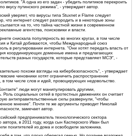
литиков. "А одна из его задач - убедить политиков перекроить
 по вкусу путинского режима", - утверждает автор.
кий уверяет, что вирусы типа Stuxnet и Flame следует
р, что интернет следует разгородить и в некоторые зоны
 ссылается на то, что тайна частной жизни в современном
рекламные агентства, поисковики и власти.
нете снискала популярность во многих кругах, в том числе
ссия и Китай добиваются, чтобы Международный союз
ль в регулировании интернета. "Они хотят передать власть от
одня координирующих доменные имена и предлагающих
тельств разных государств, которые представляет МСЭ", -
зительно похожи взгляды на кибербезопасность", - утверждает
млевские чиновники хотят ограничить распространение
, в том числе слов и идей, провоцирующих недовольство.
"ВКонтакте" люди могут манипулировать другими,
 Роль социальных сетей в протестных движениях он считает
ую антиправительственные силы развернули, "чтобы
енное мнение". Почти те же аргументы приводит Николай
пасности, замечает автор.
ссийский предприниматель технологического сектора
автора, в 2011 году, когда сын Касперского Иван был
или похитителей из дома и освободили заложника.
себя в том, что плохо оберегал семью. Но позднее возложил