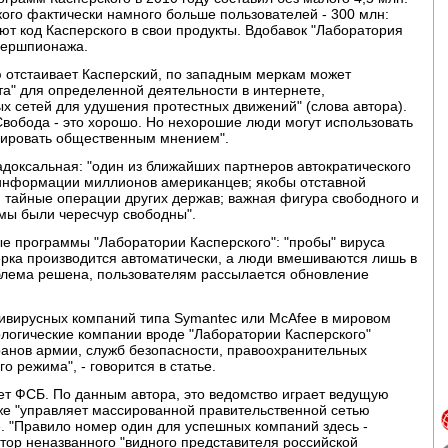
кого фактически намного больше пользователей - 300 млн:
вают код Касперского в свои продукты. Вдобавок "Лаборатория
ибершпионажа.
ю отстаивает Касперский, по западным меркам может
а" для определенной деятельности в интернете,
х сетей для удушения протестных движений" (слова автора).
Свобода - это хорошо. Но нехорошие люди могут использовать
улировать общественным мнением".
адоксальная: "один из ближайших партнеров автократического
у информации миллионов американцев; якобы отставной
 тайные операции других держав; важная фигура свободного и
мы были чересчур свободны".
ые программы "Лаборатории Касперского": "пробы" вируса
рка производится автоматически, а люди вмешиваются лишь в
облема решена, пользователям рассылается обновление
тивирусных компаний типа Symantec или McAfee в мировом
ологические компании вроде "Лаборатории Касперского"
теранов армии, служб безопасности, правоохранительных
о режима", - говорится в статье.
т ФСБ. По данным автора, это ведомство играет ведущую
кже "управляет массированной правительственной сетью
ье. "Правило номер один для успешных компаний здесь -
автор неназванного "видного представителя российской