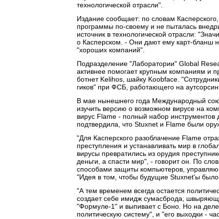
технологической отрасли".
Издание сообщает: по словам Касперского,
программы по-своему и не пыталась внедри
источник в технологической отрасли: "Значи
о Касперском. - Они дают ему карт-бланш н
"хороших компаний".
Подразделение "Лаборатории" Global Resea
активнее помогает крупным компаниям и п
ботнет Kelihos, шайку Koobface. "Сотрудни
гиков" при ФСБ, работающего на аутсорсинг
В мае нынешнего года Международный союз
изучить версию о возможном вирусе на ком
вирус Flame - полный набор инструментов
подтвердила, что Stuxnet и Flame были ор
"Для Касперского разоблачение Flame отра
преступления и устанавливать мир в глобал
вирусы превратились из орудия преступнико
деньги, а спасти мир", - говорит он. По сл
способами защиты компьютеров, управляю
"Идея в том, чтобы будущие Stuxnet'ы было 
"А тем временем всегда остается политичес
создает себе имидж сумасброда, швыряющег
"Формуле-1" и выпивает с Боно. Но на деле
политическую систему", и "его выходки - ч