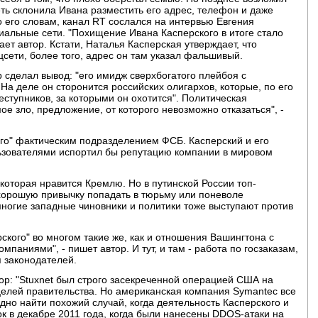
сеть склонила Ивана разместить его адрес, телефон и даже
о его словам, канал RT сослался на интервью Евгения
циальные сети. "Похищение Ивана Касперского в итоге стало
ет автор. Кстати, Наталья Касперская утверждает, что
цсети, более того, адрес он там указал фальшивый.
 сделал вывод: "его имидж сверхбогатого плейбоя с
На деле он сторонится российских олигархов, которые, по его
ступников, за которыми он охотится". Политическая
ое зло, предложение, от которого невозможно отказаться", -
го" фактическим подразделением ФСБ. Касперский и его
льзователями испортил бы репутацию компании в мировом
которая нравится Кремлю. Но в путинской России топ-
орошую привычку попадать в тюрьму или поневоле
 многие западные чиновники и политики тоже выступают против
кого" во многом такие же, как и отношения Вашингтона с
аниями", - пишет автор. И тут, и там - работа по госзаказам,
 законодателей.
тор: "Stuxnet был строго засекреченной операцией США на
целей правительства. Но американская компания Symantec все
дно найти похожий случай, когда деятельность Касперского и
к в декабре 2011 года, когда были нанесены DDOS-атаки на