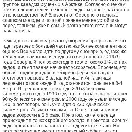
группой канадских ученых в Арктике. Согласно оценкам
этих исследователей, сезонные льды, которые находятся
в непосредственной близости от Северного полюса,
слишком молоды и по этой причине менее устойчивы
перед таянием: уже в самый разгар этого лета они могут
начать таять.
Речь идет о слишком резком ускорении процессов, и это
идет вразрез с большей частью наиболее компетентных
оценок. Все могло идти по другому сценарию, однако же
тенденция слишком очевидная и бесспорная. С 1979
года Северный полюс ежегодно теряет около 1% летних
льдов, и темп таяния начинает ускоряться. Впрочем, это
общая тенденция для всей криосферы: мир льдов
отступает повсюду. В западной части Антарктиды
ледовый покров каждый год становится тоньше на 3-4
метра. И Гренландия теряет до 220 кубических
километров в год: в 1996 году этот показатель составлял
90 кубических километров, в 2000 году он увеличился до
140, а вот теперь речь уже идет о 220 кубических
километров. Иными словами, за 10 лет темпы таяния
льдов возросли в 2,5 раза. При этом, как это всегда
происходит в точках крайнего холода, в некоторых зонах
льды продолжают нарастать, а в других исчезают. Но
важное значение имеет комплексный эффект, и этот