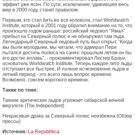
эффект уже ясен. По сути, исключение, удивившее весь
мир в 2000 году, станет правилом.
Первым, кто стал бить во все колокола, стал Worldwatch
Institute, который в 2001 году обратил внимание на то, что
произошло годом раньше: российский ледокол "Ямал"
прибыл на Северный полюс и не обнаружил там льда.
Легендарный Северный ледовый путь был открыт. "Когда
мы были молодыми, мы читали, что адмирал Пери
пытался достичь полюса на санях: прошлым летом он бы
его достиг вплавь", - прокомментировал Лестер Браун,
основатель Worldwatch Institute. Теперь каждое лето льды
отступают все быстрее. И полное исчезновение льдов в
летний период - это всего лишь вопрос времени.
Возможно, совсем короткого времени.
Также по теме:
Таяние арктических льдов угрожает сибирской вечной
мерзлоте
(The Independent)
Некрасивая драка за Северный полюс неизбежна
(Обзор
прессы)
Источник:
La Repubblica