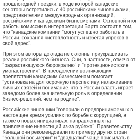
прошлогодней поездки, в ходе которой канадские
сенаторы встретились с 40 российскими чиновниками,
представителями международных организаций,
российскими и канадскими бизнесменами. Основной итог
работы комиссии в интерпретации Барта состоит в том,
что "канадские компании "могут успешно работать в
России, сохраняя чистоплотность и избегая упреков в
свой адрес".
При этом авторы доклада не склонны приукрашивать
реалии российского бизнеса. Они, в частности, отмечают
"разрастающуюся бюрократию" и "протекционистские
умонастроения". В преодолении возникающих
препятствий канадским бизнесменам помогает
"установка на долгосрочную перспективу, налаживание
личных связей и понимание, что в России власть играет
заведомо более значительную роль в определении
бизнес-решений, чем на родине".
Российские чиновники "говорили о предпринимаемых в
настоящее время усилиях по борьбе с коррупцией, а
также о новых инициативах, направленных на
привлечение инвестиций из-за рубежа". Правительству
Канады они рекомендовали по примеру других стран
"большой восьмерки" и "двадцатки" чаще присылать в