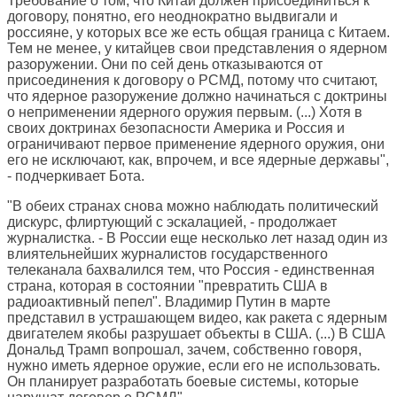
Требование о том, что Китай должен присоединиться к
договору, понятно, его неоднократно выдвигали и
россияне, у которых все же есть общая граница с Китаем.
Тем не менее, у китайцев свои представления о ядерном
разоружении. Они по сей день отказываются от
присоединения к договору о РСМД, потому что считают,
что ядерное разоружение должно начинаться с доктрины
о неприменении ядерного оружия первым. (...) Хотя в
своих доктринах безопасности Америка и Россия и
ограничивают первое применение ядерного оружия, они
его не исключают, как, впрочем, и все ядерные державы",
- подчеркивает Бота.
"В обеих странах снова можно наблюдать политический
дискурс, флиртующий с эскалацией, - продолжает
журналистка. - В России еще несколько лет назад один из
влиятельнейших журналистов государственного
телеканала бахвалился тем, что Россия - единственная
страна, которая в состоянии "превратить США в
радиоактивный пепел". Владимир Путин в марте
представил в устрашающем видео, как ракета с ядерным
двигателем якобы разрушает объекты в США. (...) В США
Дональд Трамп вопрошал, зачем, собственно говоря,
нужно иметь ядерное оружие, если его не использовать.
Он планирует разработать боевые системы, которые