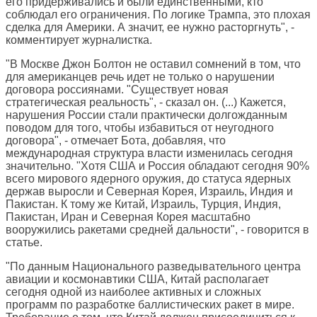
его придерживались и были единственными, кто
соблюдал его ограничения. По логике Трампа, это плохая
сделка для Америки. А значит, ее нужно расторгнуть", -
комментирует журналистка.
"В Москве Джон Болтон не оставил сомнений в том, что
для американцев речь идет не только о нарушении
договора россиянами. "Существует новая
стратегическая реальность", - сказал он. (...) Кажется,
нарушения России стали практически долгожданным
поводом для того, чтобы избавиться от неугодного
договора", - отмечает Бота, добавляя, что
международная структура власти изменилась сегодня
значительно. "Хотя США и Россия обладают сегодня 90%
всего мирового ядерного оружия, до статуса ядерных
держав выросли и Северная Корея, Израиль, Индия и
Пакистан. К тому же Китай, Израиль, Турция, Индия,
Пакистан, Иран и Северная Корея масштабно
вооружились ракетами средней дальности", - говорится в
статье.
"По данным Национального разведывательного центра
авиации и космонавтики США, Китай располагает
сегодня одной из наиболее активных и сложных
программ по разработке баллистических ракет в мире.