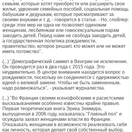
семьям, которые хотят приобрести или расширить свое
жилье, удвоение семейных пособий, социальная помощь
бабушкам и дедушкам, которые присматривают за
своими внуками и т. д, - говорится в статье. - Но, спойлер:
среди этих мер ни одна не позволяет одиноким
женщинам, лесбиянкам или гомосексуальным парам
заводить детей. Перед нами не свобода заводить детей,
а государственная политика рождаемости,
правительство, которое решает, кто может или не может
иметь потомство".
(...) "Демографический саммит в Венгрии не исключение.
Он проводится раз в два года с 2015 года. Это
неудивительно. В центре внимания находится вопрос о
рождаемости, поскольку он соединяется с одержимостью
идеей о великой замене. Чтобы не быть замененным,
надо размножаться", - указывает журналистка.
(...) "Во Франции своими ксенофобскими и расистскими
высказываниями особенно известны крайне правые.
Первая теоретическая книга Эрика Земмура,
выпущенная в 2006 году, называлась "Главный пол" и
осуждала захват женщинами власти во Франции.
Отказывать женщинам в возможности реализовать себя
как личность, которая делает свой собственный выбор,