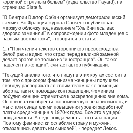
корзиной с грязным бельем" (издательство Fayard), на
страницах
Slate.fr
.
"В Венгрии Виктор Орбан организует демографический
саммит. Во Франции журнал Causeur опубликовал
мерзкую обложку под названием "Улыбнитесь, вас
здорово заменили!" в сопровождении фото младенцев с
разным цветом кожи", - говорится в статье.
(...) "При чтении текстов сторонников превосходства
белой расы видно, что страх перед великой заменой
делает врагов не только из "иностранцев". Он также
нацелен на женщин", считает автор публикации.
"Текущий анализ того, что пишут в этих кругах состоит в
том, что с приходом феминизма женщины получили
свободу распоряжаться своим телом как с помощью
аборта, так и с помощью контрацепции. Феминизм
побудил женщин стремиться к раскрепощению вне дома.
Он призвал их обрести экономическую независимость, и
мы стали свидетелями повышения уровня заработной
платы среди женщин в 1970-х годах. Все это в ущерб
рождаемости. А ведь рождаемость - это сила нации.
Поэтому феминистки ослабили страну и мужчин,
отказавшись давать им сыновей", - передает Лекок.