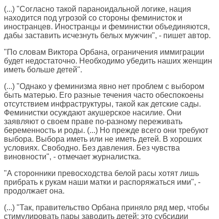
(...) "Согласно такой параноидальной логике, нация
находится под угрозой со стороны феминисток и
иностранцев. Иностранцы и феминистки объединяются,
дабы заставить исчезнуть белых мужчин", - пишет автор.
"По словам Виктора Орбана, ограничения иммиграции
будет недостаточно. Необходимо убедить наших женщин
иметь больше детей".
(...) "Однако у феминизма явно нет проблем с выбором
быть матерью. Его разные течения часто обеспокоены
отсутствием инфраструктуры, такой как детские сады.
Феминистки осуждают акушерское насилие. Они
заявляют о своем праве по-разному переживать
беременность и роды. (...) Но прежде всего они требуют
выбора. Выбора иметь или не иметь детей. В хороших
условиях. Свободно. Без давления. Без чувства
виновности", - отмечает журналистка.
"А сторонники превосходства белой расы хотят лишь
прибрать к рукам наши матки и распоряжаться ими", -
продолжает она.
(...) "Так, правительство Орбана приняло ряд мер, чтобы
стимулировать пары заводить детей: это субсидии