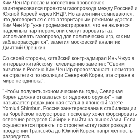
Ким Чен Ир после многолетних проволочек
заинтересовался проектом газопровода между Россией и
Южной Кореей через КНДР. Но аналитики сомневаются,
что договориться с его авторитарным режимом удастся.
Ким Чен Ир "уже продемонстрировал, что не является
надежным партнером, они смогут воровать газ,
использовать газопровод для политических игр, как им
заблагорассудится", заметил московский аналитик
Дмитрий Орешкин.
Со своей стороны, китайский контр-адмирал Инь Чжуо в
интервью китайскому телевидению заметил: "Своим
визитом в Россию Ким Чен Ир провозглашает: несмотря
на стратегию по изоляции Северной Кореи, эта страна в
мире не одинока".
"Чтобы получить экономические выгоды, Северная
Корея должна отказаться от ядерного оружия" - так
называется редакционная статья в японской газете
Yomiuri Shimbun
. Россия заинтересована в стабилизации
на Корейском полуострове, поскольку хочет форсировать
освоение ресурсов Сибири и выйти на рынок Азии. Если
осуществятся проекты по строительству газопровода и
продлении Транссиба до Южной Кореи, напряженность
разрядится.