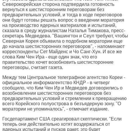
Северокорейская сторона подтвердила готовность
вернуться к шестисторонним переговорам без
предварительных условий, и тогда в ходе переговоров
они будут готовы решать вопрос о введении моратория
на производство ядерных материалов и испытаний,
сказала в среду журналистам Наталья Тимакова, пресс-
секретарь Медведева. "Вашингтон и Сеул требуют, чтобы
Северная Корея объявила о подобном моратории еще
до начала шестисторонних переговоров", - напоминают
корреспонденты Сет Майденс и Чо Санг-Хун. И все же
слова Ким Чен Ира - еще один знак, что его
правительство хочет возобновить шестисторонние
переговоры, считает газета.
Между тем Центральное телеграфное агентство Кореи -
официальное информагентство КНДР - в четверг
сообщило, что Ким Чен Ир и Медведев договорились о
возобновлении шестисторонних переговоров без
предварительных условий и стремлении к превращению
всего Корейского полуострова в безъядерную зону. "О
моратории не упоминалось", - отмечает издание.
Госдепартамент США среагировал скептически. "Если
теперь они действительно хотят воздержаться от
ядерных испытаний и пусков ракет, это будет