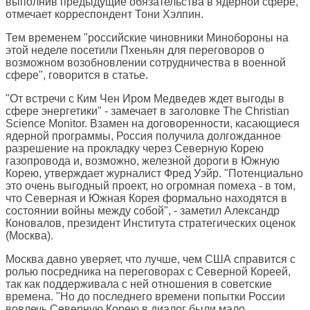
выполнив предыдущие обязательства в ядерной сфере,
отмечает корреспондент Тони Хэлпин.
Тем временем "российские чиновники Минобороны на
этой неделе посетили Пхеньян для переговоров о
возможном возобновлении сотрудничества в военной
сфере", говорится в статье.
"От встречи с Ким Чен Иром Медведев ждет выгоды в
сфере энергетики" - замечает в заголовке
The Christian
Science Monitor
. Взамен на договоренности, касающиеся
ядерной программы, Россия получила долгожданное
разрешение на прокладку через Северную Корею
газопровода и, возможно, железной дороги в Южную
Корею, утверждает журналист Фред Уэйр. "Потенциально
это очень выгодный проект, но огромная помеха - в том,
что Северная и Южная Корея формально находятся в
состоянии войны между собой", - заметил Александр
Коновалов, президент Института стратегических оценок
(Москва).
Москва давно уверяет, что лучше, чем США справится с
ролью посредника на переговорах с Северной Кореей,
так как поддерживала с ней отношения в советские
времена. "Но до последнего времени попытки России
вовлечь Северную Корею в диалог были мало