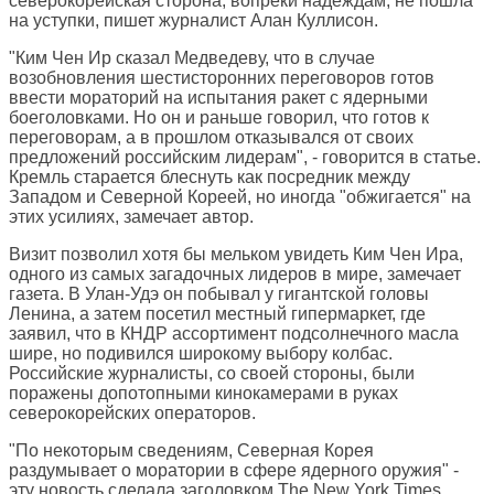
северокорейская сторона, вопреки надеждам, не пошла
на уступки, пишет журналист Алан Куллисон.
"Ким Чен Ир сказал Медведеву, что в случае
возобновления шестисторонних переговоров готов
ввести мораторий на испытания ракет с ядерными
боеголовками. Но он и раньше говорил, что готов к
переговорам, а в прошлом отказывался от своих
предложений российским лидерам", - говорится в статье.
Кремль старается блеснуть как посредник между
Западом и Северной Кореей, но иногда "обжигается" на
этих усилиях, замечает автор.
Визит позволил хотя бы мельком увидеть Ким Чен Ира,
одного из самых загадочных лидеров в мире, замечает
газета. В Улан-Удэ он побывал у гигантской головы
Ленина, а затем посетил местный гипермаркет, где
заявил, что в КНДР ассортимент подсолнечного масла
шире, но подивился широкому выбору колбас.
Российские журналисты, со своей стороны, были
поражены допотопными кинокамерами в руках
северокорейских операторов.
"По некоторым сведениям, Северная Корея
раздумывает о моратории в сфере ядерного оружия" -
эту новость сделала заголовком
The New York Times
.