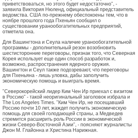
приветствоваться, но этого будет недостаточно", -
заявила Виктория Нюленд, официальный представитель
ведомства. США по-прежнему обеспокоены тем, что в
ноябре прошлого года Пхеньян сообщил о
существовании уранообогатительных предприятий,
отметила она.
Для Вашингтона и Сеула наличие уранообогатительной
программы - дополнительный резон возобновить
шестисторонние переговоры, признак того, что Северная
Корея использует еще один способ разработок и,
возможно, распространения ядерного оружия.
Вашингтон и Сеул также подозревают, что переговоры
для Пхеньяна - лишь уловка, дабы заполучить
экономическую помощь и выиграть время.
"Северокорейский лидер Ким Чен Ир приехал с визитом
в Россию" - такой неоригинальный заголовок избрала и
The Los Angeles Times
. "Ким Чен Ир, не посещавший
Россию почти 10 лет, жаждет получить экономическую
помощь для своей голодающей страны, а Медведев
стремится расширить роль России в экономической
жизни Северо-Восточной Азии", - поясняют журналисты
Джон М. Глайонна и Христина Нарижная.