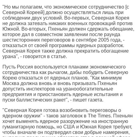
"Но мы полагаем, что экономическое сотрудничество [с
Северной Кореей] должно осуществляться лишь при
соблюдении двух условий. Во-первых, Северная Корея
не должна затевать никаких военных провокаций против
Южной. Во-вторых, Пхеньян должен сдержать обещание,
которое дал в совместном заявлении после раунда
шестисторонних переговоров в сентябре 2005 года, -
отказаться от своей программы ядерных разработок.
Северная Корея также должна прекратить обогащение
урана", - говорится в статье.
Пусть Россия воспользуется планами экономического
сотрудничества как рычагом, дабы побудить Северную
Корею отказаться от ядерных планов. "Как минимум
Москва должна вновь и вновь призывать Пхеньян
допустить инспекторов на уранообогатительные
предприятия и приостановить ядерные испытания и
пуски баллистических ракет", - пишет газета.
"Северная Корея готова возобновить переговоры о
ядерном оружии" - таков заголовок в
The Times
. Пхеньян
хочет выменять ядерное разоружение на иностранную
гуманитарную помощь, но США и Южная Корея требуют,
чтобы вначале он подтвердил свои добрые намерения,