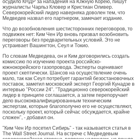
осудило КНДР за нападения на Южную Корею, пишут
журналисты Чарльз Кловер и Кристиан Оливер.
Северокорейский лидер наверняка доволен тем, что
Медведев назвал его партнером, замечает издание.
Что до возобновления шестисторонних переговоров, то
подвижек нет: Ким Чен Ир вновь призвал возобновить
переговоры без предварительных условий. Это не
устраивает Вашингтон, Сеул и Токио.
По словам Медведева, он и Ким договорились создать
комиссию по изучению проекта российско-
южнокорейского газопровода. Эксперты оценивают
проект скептически. Шансов на осуществление очень
мало, так как Сеул потребует гарантий безостановочных
поставок, заметил московский эксперт Георгий Кунадзе в
интервью "России 24". "Традиционно северокорейский
лидер в принципе соглашается, а затем перепоручает
дело высококвалифицированным техническим
экспертам, которые благополучно его не осуществляют,
поскольку проект, который сейчас обсуждается, крайне
сложен", - добавил он.
"Ким Чен Ир посетил Сибирь" - так называется статья в
The Wall Street Journal
. На встрече с Медведевым