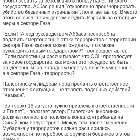
проголосовать за резолюцию в пользу палестинского
государства. Аббас решил "откровенно проигнорировать
убийство безвинных израильтян", полагает автор. Вместо
этого он счел своим долгом осудить Израиль за ответные
меры в секторе Газа.
"Если ПА под руководством Аббаса неспособна
подавить смертоносные атаки террористов с территории
сектора Газа, как она может ожидать, что сможет
руководить новым государством?" - вопрошает автор.
"Если палестинцы рассчитывают, что ООН проголосует
за новое государство, как может это государство быть
разделенным: на Западном берегу у власти умеренные,
а в секторе Газа - террористы?"
Палестинским лидерам пора проявить ответственное
отношение к ситуации - не терпеть подобных действий
"Хамаса".
"За теракт 18 августа нужно привлечь к ответственности
и Египет", - полагает автор. Египетские чиновники
должны полностью положить конец контрабанде на
Синайском полуострове. Между тем после смещения
Мубарака у террористов сильно расширились
возможности по переброске оружия и боевиков в этом
районе.