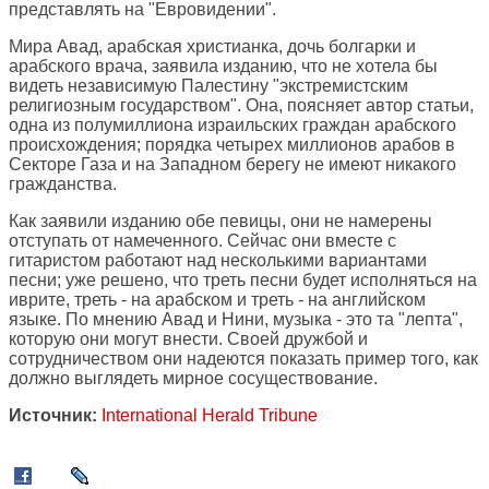
представлять на "Евровидении".
Мира Авад, арабская христианка, дочь болгарки и
арабского врача, заявила изданию, что не хотела бы
видеть независимую Палестину "экстремистским
религиозным государством". Она, поясняет автор статьи,
одна из полумиллиона израильских граждан арабского
происхождения; порядка четырех миллионов арабов в
Секторе Газа и на Западном берегу не имеют никакого
гражданства.
Как заявили изданию обе певицы, они не намерены
отступать от намеченного. Сейчас они вместе с
гитаристом работают над несколькими вариантами
песни; уже решено, что треть песни будет исполняться на
иврите, треть - на арабском и треть - на английском
языке. По мнению Авад и Нини, музыка - это та "лепта",
которую они могут внести. Своей дружбой и
сотрудничеством они надеются показать пример того, как
должно выглядеть мирное сосуществование.
Источник:
International Herald Tribune