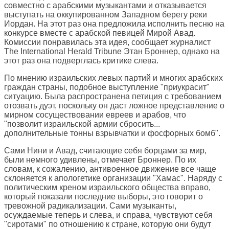
совместно с арабскими музыкантами и отказывается
выступать на оккупированном Западном берегу реки
Иордан. На этот раз она предложила исполнить песню на
конкурсе вместе с арабской певицей Мирой Авад.
Комиссии понравилась эта идея, сообщает журналист
The International Herald Tribune
Этан Броннер, однако на
этот раз она подверглась критике слева.
По мнению израильских левых партий и многих арабских
граждан страны, подобное выступление "приукрасит"
ситуацию. Была распространена петиция с требованием
отозвать дуэт, поскольку он даст ложное представление о
мирном сосуществовании евреев и арабов, что
"позволит израильской армии сбросить...
дополнительные тонны взрывчатки и фосфорных бомб".
Сами Нини и Авад, считающие себя борцами за мир,
были немного удивлены, отмечает Броннер. По их
словам, к сожалению, антивоенное движение все чаще
склоняется к апологетике организации "Хамас". Наряду с
политическим креном израильского общества вправо,
который показали последние выборы, это говорит о
тревожной радикализации. Сами музыканты,
осуждаемые теперь и слева, и справа, чувствуют себя
"сиротами" по отношению к стране, которую они будут